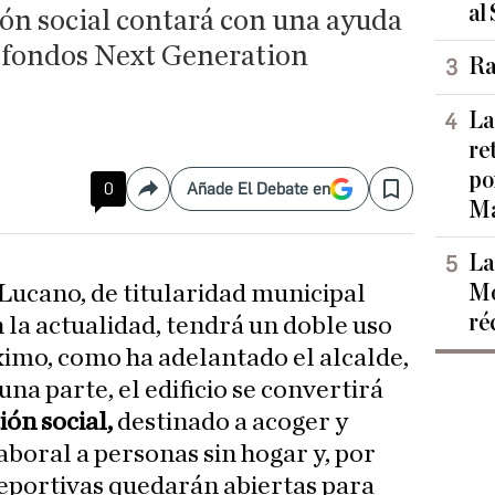
al
ión social contará con una ayuda
s fondos Next Generation
Ra
La
re
po
0
Añade El Debate en
Compartir
Save
Ma
La
Mo
 Lucano, de titularidad municipal
ré
 la actualidad, tendrá un doble uso
ximo, como ha adelantado el alcalde,
una parte, el edificio se convertirá
ión social,
destinado a acoger y
aboral a personas sin hogar y, por
 deportivas quedarán abiertas para