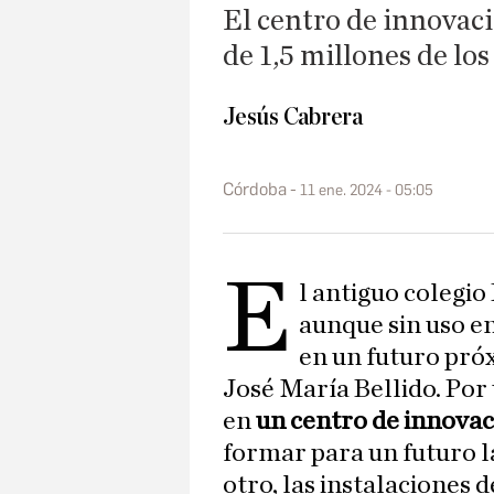
El centro de innovac
de 1,5 millones de lo
Jesús Cabrera
Córdoba
11 ene. 2024 - 05:05
E
l antiguo colegio
aunque sin uso en
en un futuro pró
José María Bellido. Por 
en
un centro de innovac
formar para un futuro l
otro, las instalaciones