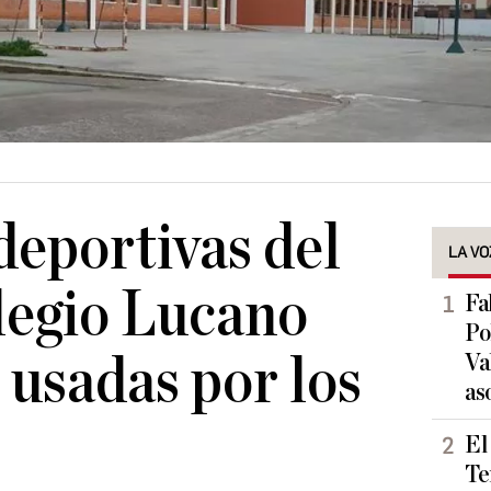
deportivas del
LA VO
legio Lucano
Fa
Po
 usadas por los
Va
as
El
Te