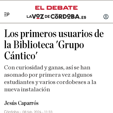
Menú
INICIA
SESIÓ
Los primeros usuarios de
la Biblioteca 'Grupo
Cántico'
Con curiosidad y ganas, así se han
asomado por primera vez algunos
estudiantes y varios cordobeses a la
nueva instalación
Jesús Caparrós
Córdoba
08 feb. 2024 - 11:33