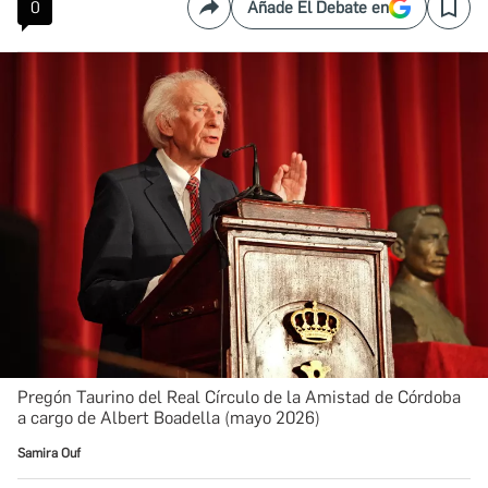
0
Añade El Debate en
Compartir
Save
Pregón Taurino del Real Círculo de la Amistad de Córdoba
a cargo de Albert Boadella (mayo 2026)
Samira Ouf