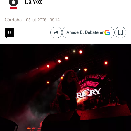
La Voz
Córdoba
05 jul. 2026 - 09:14
0
Añade El Debate en
Compartir
Save