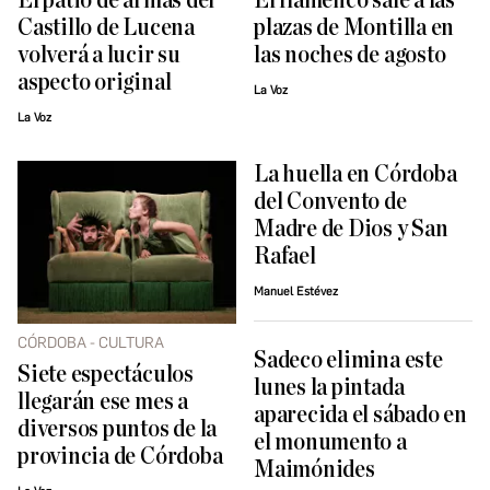
El patio de armas del
El flamenco sale a las
Castillo de Lucena
plazas de Montilla en
volverá a lucir su
las noches de agosto
aspecto original
La Voz
La Voz
La huella en Córdoba
del Convento de
Madre de Dios y San
Rafael
Manuel Estévez
CÓRDOBA - CULTURA
Sadeco elimina este
Siete espectáculos
lunes la pintada
llegarán ese mes a
aparecida el sábado en
diversos puntos de la
el monumento a
provincia de Córdoba
Maimónides