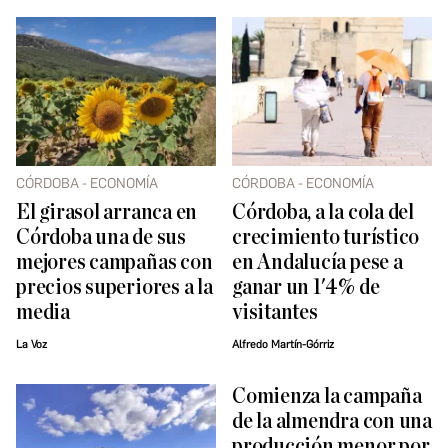
CÓRDOBA - ECONOMÍA
CÓRDOBA - ECONOMÍA
El girasol arranca en
Córdoba, a la cola del
Córdoba una de sus
crecimiento turístico
mejores campañas con
en Andalucía pese a
precios superiores a la
ganar un 1'4% de
media
visitantes
La Voz
Alfredo Martín-Górriz
Comienza la campaña
de la almendra con una
producción menor por