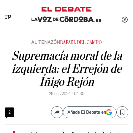
Menú
INICIA
SESIÓ
AL TENAZÓN
RAFAEL DEL CAMPO
Supremacía moral de la
izquierda: el Errejón de
Íñigo Rejón
29 oct. 2024 - 04:30
2
Añade El Debate en
Compartir
Save