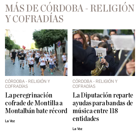
MÁS DE CÓRDOBA - RELIGIÓN
Y COFRADÍAS
CÓRDOBA - RELIGIÓN Y
CÓRDOBA - RELIGIÓN Y
COFRADÍAS
COFRADÍAS
La peregrinación
La Diputación reparte
cofrade de Montilla a
ayudas para bandas de
Montalbán bate récord
música entre 118
entidades
La Voz
La Voz