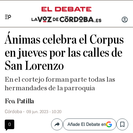
Menú
INICIA
SESIÓ
Ánimas celebra el Corpus
en jueves por las calles de
San Lorenzo
En el cortejo forman parte todas las
hermandades de la parroquia
Fco. Patilla
Córdoba
09 jun. 2023 - 10:20
0
Añade El Debate en
Compartir
Save