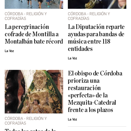
CÓRDOBA - RELIGIÓN Y
CÓRDOBA - RELIGIÓN Y
COFRADÍAS
COFRADÍAS
La peregrinación
La Diputación reparte
cofrade de Montilla a
ayudas para bandas de
Montalbán bate récord
música entre 118
entidades
La Voz
La Voz
El obispo de Córdoba
prioriza una
restauración
«perfecta» de la
Mezquita-Catedral
frente a los plazos
CÓRDOBA - RELIGIÓN Y
La Voz
COFRADÍAS