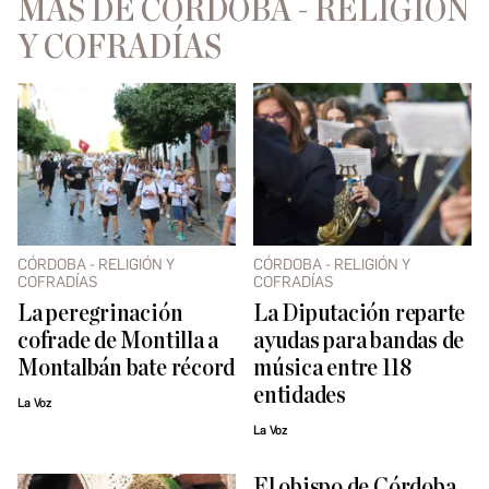
MÁS DE CÓRDOBA - RELIGIÓN
Y COFRADÍAS
CÓRDOBA - RELIGIÓN Y
CÓRDOBA - RELIGIÓN Y
COFRADÍAS
COFRADÍAS
La peregrinación
La Diputación reparte
cofrade de Montilla a
ayudas para bandas de
Montalbán bate récord
música entre 118
entidades
La Voz
La Voz
El obispo de Córdoba