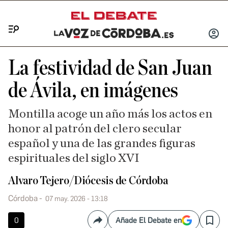
Menú
INICIA
SESIÓ
La festividad de San Juan
de Ávila, en imágenes
Montilla acoge un año más los actos en
honor al patrón del clero secular
español y una de las grandes figuras
espirituales del siglo XVI
Alvaro Tejero/Diócesis de Córdoba
Córdoba
07 may. 2026 - 13:18
0
Añade El Debate en
Compartir
Save