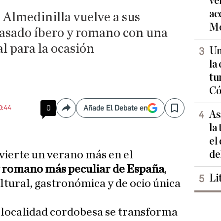
ve
ac
, Almedinilla vuelve a sus
Mo
 pasado íbero y romano con una
l para la ocasión
Un
la
tu
Có
0:44
0
Añade El Debate en
Compartir
Save
As
la
el
de
vierte un verano más en el
y romano más peculiar de España
,
Li
ltural, gastronómica y de ocio única
la localidad cordobesa se transforma