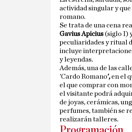
actividad singular y qu
romano.
Se trata de una cena rea
Gavius Apicius
(siglo I)
peculiaridades y ritual 
incluye interpretaciones
y leyendas.
Además, una de las calle
'Cardo Romano
',
en el 
el que comprar con mon
el visitante podrá adqu
de joyas, cerámicas, un
perfumes, también se rec
realizarán talleres.
Programación