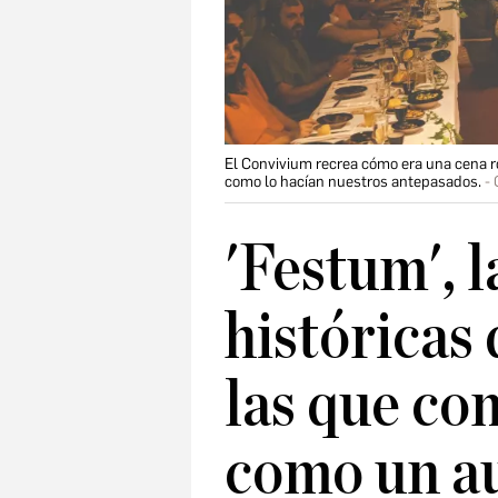
El Convivium recrea cómo era una cena ro
como lo hacían nuestros antepasados.
'Festum', l
históricas
las que co
como un a