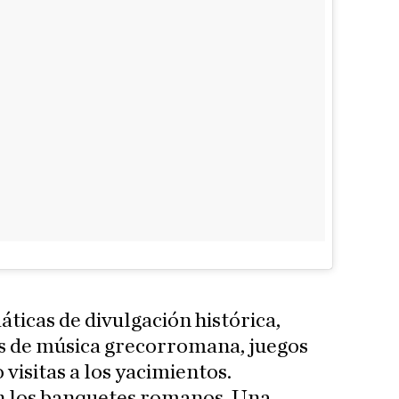
ticas de divulgación histórica,
os de música grecorromana, juegos
visitas a los yacimientos.
son los banquetes romanos. Una