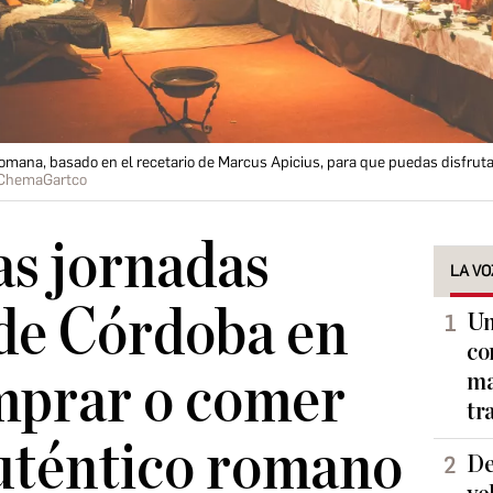
mana, basado en el recetario de Marcus Apicius, para que puedas disfruta
ChemaGartco
as jornadas
LA VO
 de Córdoba en
Un
co
mprar o comer
ma
tr
uténtico romano
De