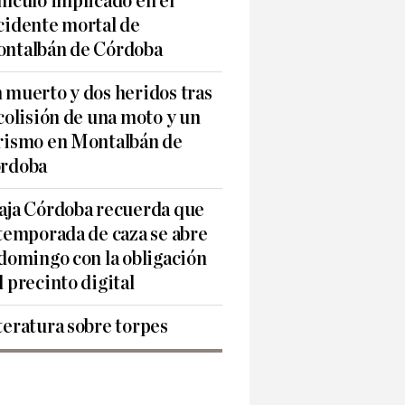
hículo implicado en el
cidente mortal de
ntalbán de Córdoba
 muerto y dos heridos tras
 colisión de una moto y un
rismo en Montalbán de
rdoba
aja Córdoba recuerda que
 temporada de caza se abre
 domingo con la obligación
l precinto digital
teratura sobre torpes