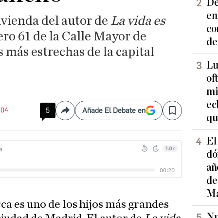
De
en
vivienda del autor de
La vida es
co
ero 61 de la Calle Mayor de
de
s más estrechas de la capital
Lu
of
mi
ec
:04
5
Añade El Debate en
Compartir
Save
qu
El
dó
añ
de
Ma
ca es uno de los hijos más grandes
Nu