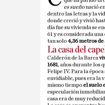
que ha parido la 
es sueño
nació en
dentro las letras y la vi
donde creció y vivió has
día fue su vivienda se 
61 y es considerada una
tan solo
4,36 metros de
La casa del cape
Calderón de la Barca
vi
1681
, años durante los 
Felipe IV. Para la époc
envidiable, pues era la v
mismo tiempo
el suelo 
especulación inmobiliari
casa era de muy reduci