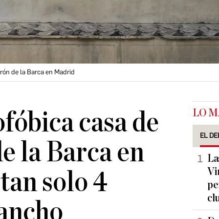
erón de la Barca en Madrid
LO M
ofóbica casa de
EL DE
e la Barca en
La
Vi
tan solo 4
pe
cl
 ancho