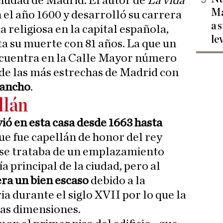
ciudad de Madrid. El autor de
La vida
Ma
 el año 1600 y desarrolló su carrera
a 
da religiosa en la capital española,
le
ta su muerte con 81 años. La que un
encuentra en la Calle Mayor número
 de las más estrechas de Madrid con
 ancho
.
llán
vió en esta casa desde 1663 hasta
que fue capellán de honor del rey
a se trataba de un emplazamiento
ía principal de la ciudad, pero al
era un bien escaso
debido a la
a durante el siglo XVII por lo que la
das dimensiones.