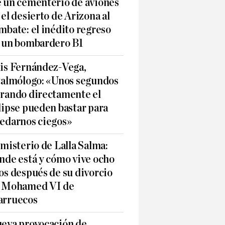
 un cementerio de aviones
 el desierto de Arizona al
mbate: el inédito regreso
 un bombardero B1
is Fernández-Vega,
talmólogo: «Unos segundos
rando directamente el
lipse pueden bastar para
edarnos ciegos»
 misterio de Lalla Salma:
nde está y cómo vive ocho
os después de su divorcio
 Mohamed VI de
rruecos
eva provocación de