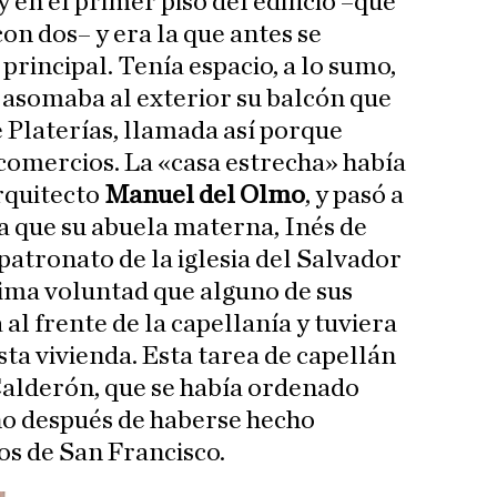
 en el primer piso del edificio –que
on dos– y era la que antes se
rincipal. Tenía espacio, a lo sumo,
y asomaba al exterior su balcón que
e Platerías, llamada así porque
comercios. La «casa estrecha» había
arquitecto
Manuel del Olmo
, y pasó a
a que su abuela materna, Inés de
patronato de la iglesia del Salvador
ima voluntad que alguno de sus
al frente de la capellanía y tuviera
sta vivienda. Esta tarea de capellán
alderón, que se había ordenado
ño después de haberse hecho
os de San Francisco.