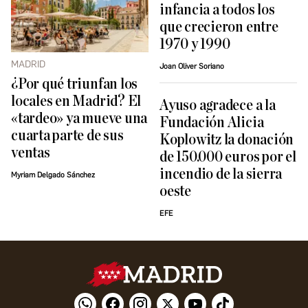
infancia a todos los
que crecieron entre
1970 y 1990
MADRID
Joan Oliver Soriano
¿Por qué triunfan los
locales en Madrid? El
Ayuso agradece a la
«tardeo» ya mueve una
Fundación Alicia
cuarta parte de sus
Koplowitz la donación
ventas
de 150.000 euros por el
incendio de la sierra
Myriam Delgado Sánchez
oeste
EFE