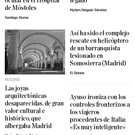
ocular en el Hospital
legado
de Móstoles
Myriam Delgado Sánchez
Santiago Alonso
Así ha sido el complejo
rescate en helicóptero
de un barranquista
lesionado en
Somosierra (Madrid)
El Debate
MADRID
Las joyas
arquitectónicas
Ayuso ironiza con los
desaparecidas, de gran
controles fronterizos a
valor cultural e
los viajeros
histórico, que
procedentes de Italia:
albergaba Madrid
«Es muy inteligente»