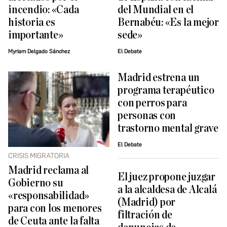
incendio: «Cada
del Mundial en el
historia es
Bernabéu: «Es la mejor
importante»
sede»
Myriam Delgado Sánchez
El Debate
Madrid estrena un
programa terapéutico
con perros para
personas con
trastorno mental grave
El Debate
CRISIS MIGRATORIA
Madrid reclama al
El juez propone juzgar
Gobierno su
a la alcaldesa de Alcalá
«responsabilidad»
(Madrid) por
para con los menores
filtración de
de Ceuta ante la falta