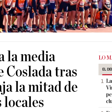
 la media
LO M
 Coslada tras
EL DE
La
ja la mitad de
Vi
pe
s locales
cl