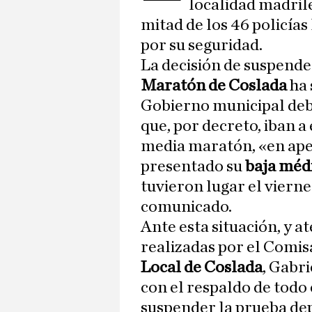
localidad madrile
mitad de los 46 policías
por su seguridad.
La decisión de suspende
Maratón de Coslada
ha 
Gobierno municipal debi
que, por decreto, iban a
media maratón, «en apen
presentado su
baja méd
tuvieron lugar el vierne
comunicado.
Ante esta situación, y 
realizadas por el Comisa
Local de Coslada
, Gabri
con el respaldo de todo 
suspender la prueba dep