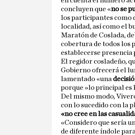
en cuenta el número act
concluyen que «
no se p
los participantes como d
localidad, así como el b
Maratón de Coslada, deb
cobertura de todos los 
establecerse presencia p
El regidor cosladeño, qu
Gobierno ofrecerá el lu
lamentado «una
decisió
porque »lo principal es 
Del mismo modo, Viver
con lo sucedido con la pl
«no cree en las casualid
«Considero que sería un
de diferente índole par