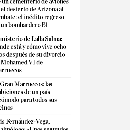
 un cementerio de aviones
 el desierto de Arizona al
mbate: el inédito regreso
 un bombardero B1
 misterio de Lalla Salma:
nde está y cómo vive ocho
os después de su divorcio
 Mohamed VI de
rruecos
 Gran Marruecos: las
biciones de un país
cómodo para todos sus
cinos
is Fernández-Vega,
talmólogo: «Unos segundos