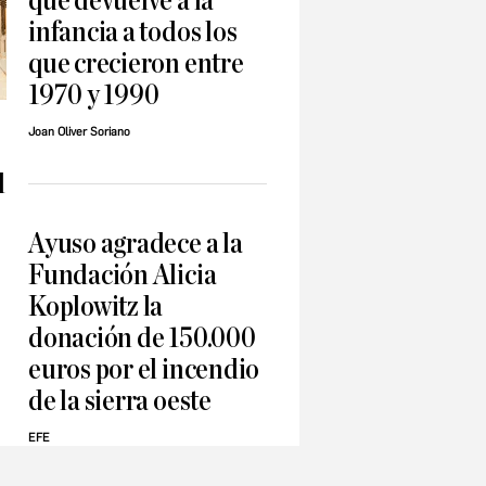
que devuelve a la
infancia a todos los
que crecieron entre
1970 y 1990
Joan Oliver Soriano
l
Ayuso agradece a la
Fundación Alicia
Koplowitz la
donación de 150.000
euros por el incendio
de la sierra oeste
EFE