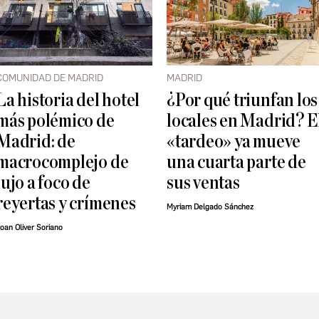
COMUNIDAD DE MADRID
MADRID
La historia del hotel
¿Por qué triunfan los
más polémico de
locales en Madrid? E
Madrid: de
«tardeo» ya mueve
macrocomplejo de
una cuarta parte de
lujo a foco de
sus ventas
reyertas y crímenes
Myriam Delgado Sánchez
oan Oliver Soriano