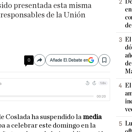
De
sido presentada esta misma
en
 responsables de la Unión
co
de
El
dó
añ
0
Añade El Debate en
Compartir
Save
de
Ma
El
am
in
ve
e Coslada ha suspendido la
media
Lu
iba a celebrar este domingo en la
of