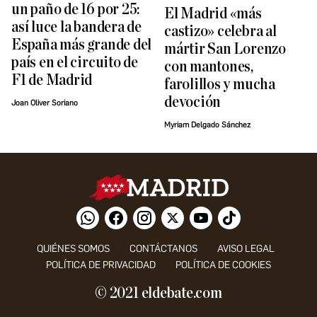
un paño de 16 por 25:
El Madrid «más
así luce la bandera de
castizo» celebra al
España más grande del
mártir San Lorenzo
país en el circuito de
con mantones,
F1 de Madrid
farolillos y mucha
devoción
Joan Oliver Soriano
Myriam Delgado Sánchez
QUIÉNES SOMOS
CONTÁCTANOS
AVISO LEGAL
POLÍTICA DE PRIVACIDAD
POLÍTICA DE COOKIES
© 2021 eldebate.com