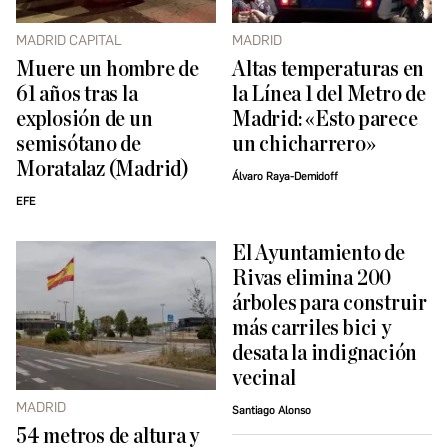
MADRID CAPITAL
MADRID
Muere un hombre de
Altas temperaturas en
61 años tras la
la Línea 1 del Metro de
explosión de un
Madrid: «Esto parece
semisótano de
un chicharrero»
Moratalaz (Madrid)
Álvaro Raya-Demidoff
EFE
El Ayuntamiento de
Rivas elimina 200
árboles para construir
más carriles bici y
desata la indignación
vecinal
MADRID
Santiago Alonso
54 metros de altura y