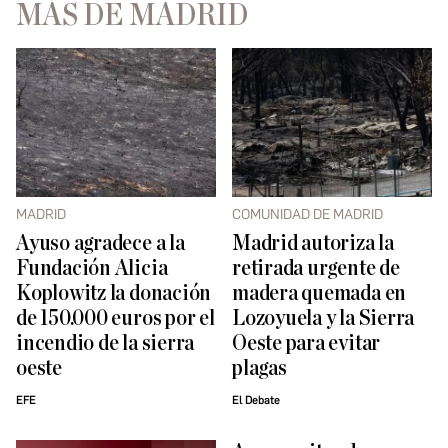
MÁS DE MADRID
MADRID
COMUNIDAD DE MADRID
Ayuso agradece a la
Madrid autoriza la
Fundación Alicia
retirada urgente de
Koplowitz la donación
madera quemada en
de 150.000 euros por el
Lozoyuela y la Sierra
incendio de la sierra
Oeste para evitar
oeste
plagas
EFE
El Debate