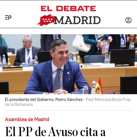
Menú
INICIA
SESIÓ
El presidente del Gobierno, Pedro Sánchez
Pool Moncloa/Borja Puig
de la Bellacasa
Asamblea de Madrid
El PP de Ayuso cita a