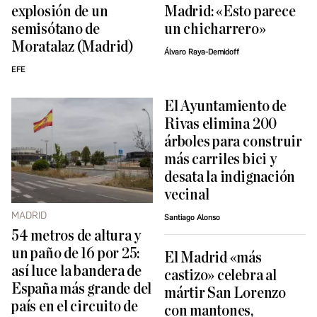
explosión de un
Madrid: «Esto parece
semisótano de
un chicharrero»
Moratalaz (Madrid)
Álvaro Raya-Demidoff
EFE
El Ayuntamiento de
Rivas elimina 200
árboles para construir
más carriles bici y
desata la indignación
vecinal
MADRID
Santiago Alonso
54 metros de altura y
un paño de 16 por 25:
El Madrid «más
así luce la bandera de
castizo» celebra al
España más grande del
mártir San Lorenzo
país en el circuito de
con mantones,