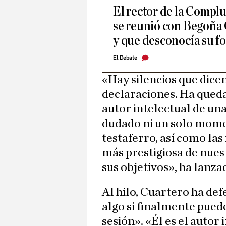
El rector de la Compl
se reunió con Begoña
y que desconocía su f
El Debate
«Hay silencios que dice
declaraciones. Ha qued
autor intelectual de un
dudado ni un solo mome
testaferro, así como las 
más prestigiosa de nues
sus objetivos», ha lanz
Al hilo, Cuartero ha def
algo si finalmente pue
sesión». «Él es el autor 