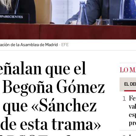
gación de la Asamblea de Madrid
EFE
eñalan que el
LO M
de Begoña Gómez
EL DE
Fe
 que «Sánchez
va
es
 de esta trama»
pr