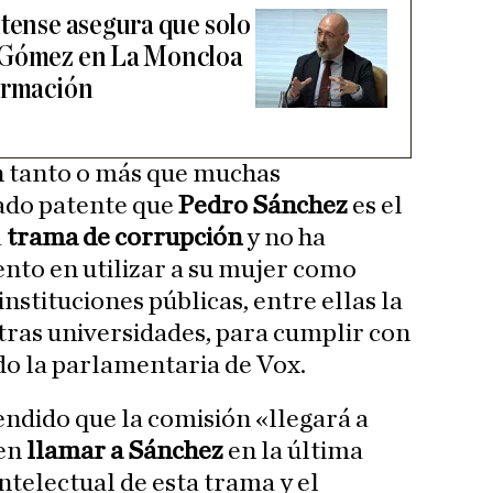
utense asegura que solo
 Gómez en La Moncloa
ormación
n tanto o más que muchas
ado patente que
Pedro Sánchez
es el
a
trama de corrupción
y no ha
nto en utilizar a su mujer como
instituciones públicas, entre ellas la
tras universidades, para cumplir con
ado la parlamentaria de Vox.
endido que la comisión «llegará a
den
llamar a Sánchez
en la última
intelectual de esta trama y el