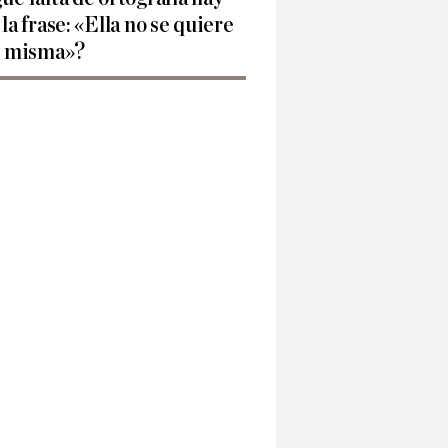
 la frase: «Ella no se quiere
í misma»?