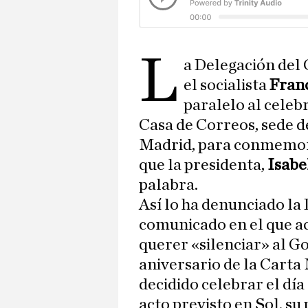
L
a Delegación del
el socialista
Franc
paralelo al celeb
Casa de Correos, sede 
Madrid, para conmemora
que la presidenta,
Isabe
palabra.
Así lo ha denunciado la
comunicado en el que a
querer «silenciar» al G
aniversario de la Carta 
decidido celebrar el día
acto previsto en Sol, su