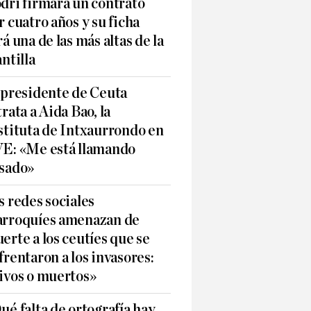
dri firmará un contrato
r cuatro años y su ficha
rá una de las más altas de la
antilla
 presidente de Ceuta
trata a Aida Bao, la
stituta de Intxaurrondo en
E: «Me está llamando
sado»
s redes sociales
rroquíes amenazan de
erte a los ceutíes que se
frentaron a los invasores:
ivos o muertos»
ué falta de ortografía hay