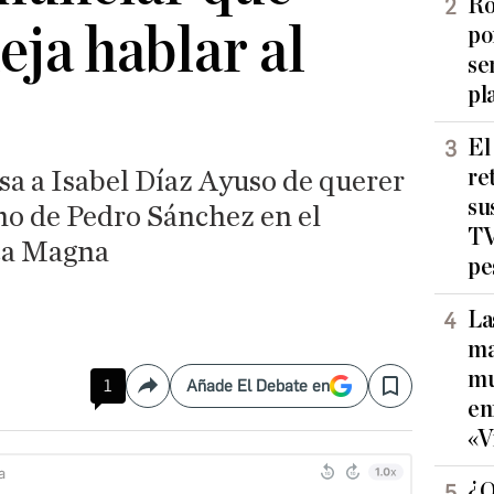
Ro
eja hablar al
po
se
pl
El
re
sa a Isabel Díaz Ayuso de querer
su
no de Pedro Sánchez en el
TV
rta Magna
pe
La
ma
mu
1
Añade El Debate en
Compartir
Save
en
«V
¿Q