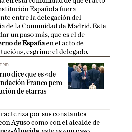
a en esta comunidad de que el acto
nstitución Española fuera
te entre la delegación del
ia de la Comunidad de Madrid. Este
dar un paso más, que es el de
bierno de España
en el acto de
itución», esgrime el delegado.
DRID
rno dice que es «de
Fundación Franco pero
lación de etarras
aracteriza por sus constantes
con Ayuso como con el alcalde de
ínez-Almeida,
este es «un paso