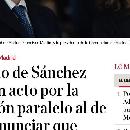
 de Madrid, Francisco Martín, y la presidenta de la Comunidad de Madrid, 
Madrid
LO M
no de Sánchez
EL DE
n acto por la
Po
Ad
ón paralelo al de
pu
Me
enunciar que