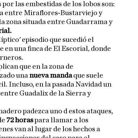
 por las embestidas de los lobos son:
ca entre Miraflores-Bustarviejo y
la zona situada entre Guadarrama y
ial.
íptico' episodio que sucedió el
 en una finca de El Escorial, donde
erneros.
lican que en la zona de
nzado una
nueva manda
que suele
cil. Incluso, en la pasada Navidad un
entre Guadalix de la Sierra y
nadero padezca uno d estos ataques,
de
72 horas
para llamar a los
nes van al lugar de los hechos a