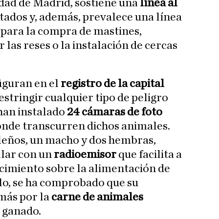
dad de Madrid, sostiene una
línea al
ctados y, además, prevalece una línea
 para la compra de mastines,
 las reses o la instalación de cercas
iguran en el
registro de la capital
stringir cualquier tipo de peligro
han instalado
24 cámaras de foto
onde transcurren dichos animales.
leños, un macho y dos hembras,
llar con un
radioemisor
que facilita a
cimiento sobre la alimentación de
llo, se ha comprobado que su
más por la
carne de animales
l ganado.