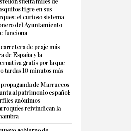
stellón suelta miles de
squitos tigre en sus
rques: el curioso sistema
onero del Ayuntamiento
e funciona
 carretera de peaje más
ra de España y la
ternativa gratis por la que
lo tardas 10 minutos más
 propaganda de Marruecos
unta al patrimonio español:
rfiles anónimos
rroquíes reivindican la
hambra
 nuevo gobierno de