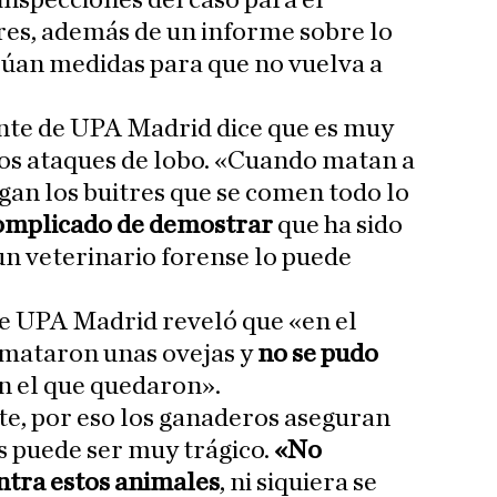
 inspecciones del caso para el
 res, además de un informe sobre lo
lúan medidas para que no vuelva a
ente de UPA Madrid dice que es muy
os ataques de lobo. «Cuando matan a
gan los buitres que se comen todo lo
omplicado de demostrar
que ha sido
 un veterinario forense lo puede
de UPA Madrid reveló que «en el
 mataron unas ovejas y
no se pudo
en el que quedaron».
te, por eso los ganaderos aseguran
s puede ser muy trágico.
«No
tra estos animales
, ni siquiera se