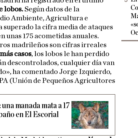
adrid ha registrado en el último
Co
e lobos.
Según datos de la
Ma
dio Ambiente, Agricultura e
«s
ha superado la cifra media de ataques
Oc
 en unas 175 acometidas anuales.
ros madrileños son cifras irreales
más casos
, los lobos le han perdido
án descontrolados, cualquier día van
ido», ha comentado Jorge Izquierdo,
UPA (Unión de Pequeños Agricultores
d: una manada mata a 17
baño en El Escorial