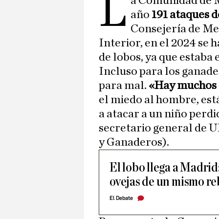
L
a Comunidad de M
año
191 ataques d
Consejería de Me
Interior, en el 2024 se 
de lobos, ya que estaba
Incluso para los ganade
para mal.
«Hay muchos 
el miedo al hombre, est
a atacar a un niño perd
secretario general de 
y Ganaderos).
El lobo llega a Madri
ovejas de un mismo re
El Debate