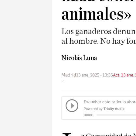
animales»
Los ganaderos denun
al hombre. No hay fo
Nicolás Luna
Madrid
13 ene. 2025 - 13:36
Act. 13 ene.