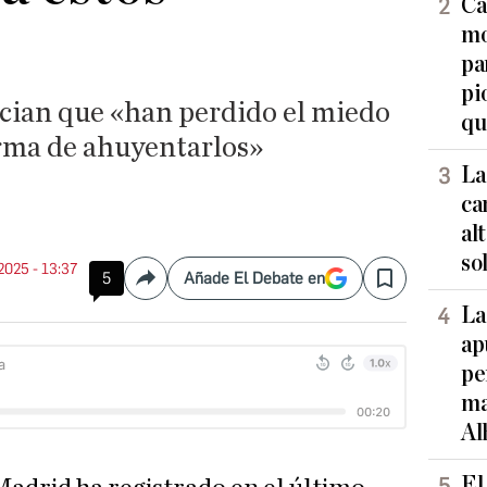
Ca
mo
pa
pi
cian que «han perdido el miedo
qu
rma de ahuyentarlos»
La
ca
al
so
 2025 - 13:37
5
Añade El Debate en
Compartir
Save
La
ap
pe
ma
Al
El