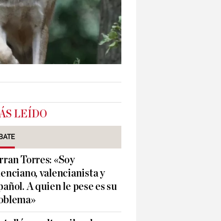
ÁS LEÍDO
BATE
rran Torres: «Soy
lenciano, valencianista y
pañol. A quien le pese es su
oblema»