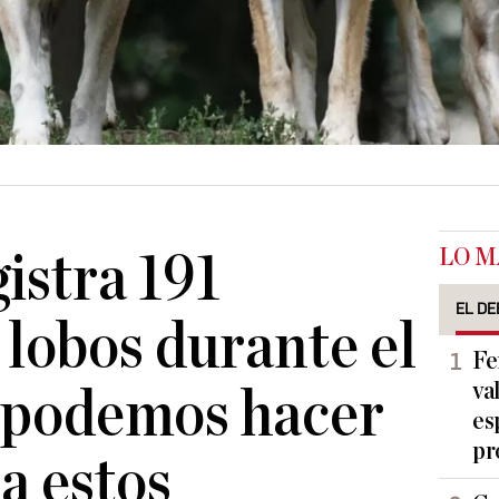
LO M
istra 191
EL DE
 lobos durante el
Fe
va
 podemos hacer
es
pr
a estos