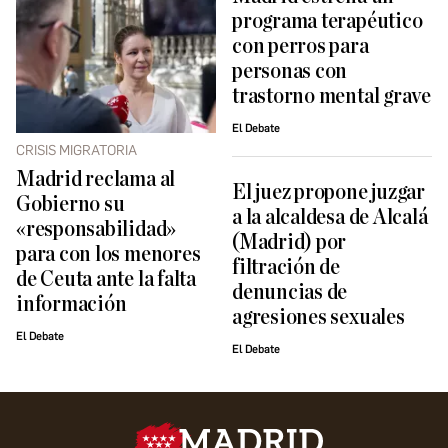
programa terapéutico
con perros para
personas con
trastorno mental grave
El Debate
CRISIS MIGRATORIA
Madrid reclama al
El juez propone juzgar
Gobierno su
a la alcaldesa de Alcalá
«responsabilidad»
(Madrid) por
para con los menores
filtración de
de Ceuta ante la falta
denuncias de
información
agresiones sexuales
El Debate
El Debate