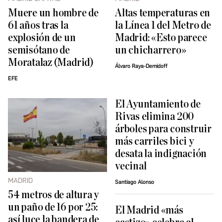
Muere un hombre de
Altas temperaturas en
61 años tras la
la Línea 1 del Metro de
explosión de un
Madrid: «Esto parece
semisótano de
un chicharrero»
Moratalaz (Madrid)
Álvaro Raya-Demidoff
EFE
El Ayuntamiento de
Rivas elimina 200
árboles para construir
más carriles bici y
desata la indignación
vecinal
MADRID
Santiago Alonso
54 metros de altura y
un paño de 16 por 25:
El Madrid «más
así luce la bandera de