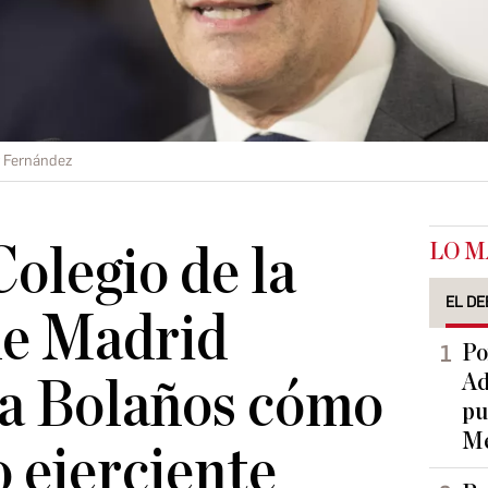
r Fernández
LO M
Colegio de la
EL DE
de Madrid
Po
Ad
 a Bolaños cómo
pu
Me
 ejerciente