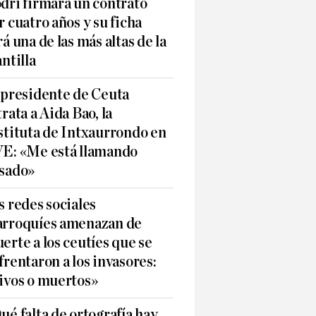
dri firmará un contrato
r cuatro años y su ficha
rá una de las más altas de la
antilla
 presidente de Ceuta
trata a Aida Bao, la
stituta de Intxaurrondo en
E: «Me está llamando
sado»
s redes sociales
rroquíes amenazan de
erte a los ceutíes que se
frentaron a los invasores:
ivos o muertos»
ué falta de ortografía hay