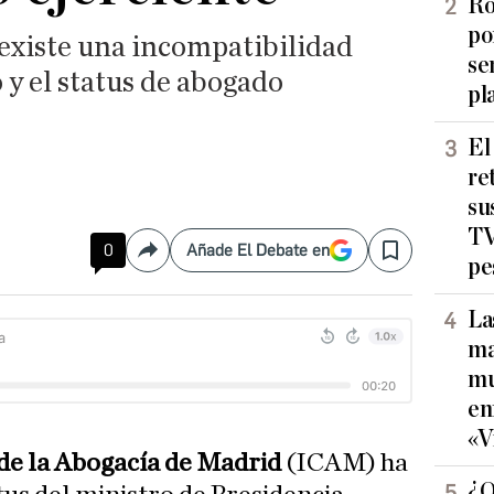
Ro
po
existe una incompatibilidad
se
 y el status de abogado
pl
El
re
su
TV
0
Añade El Debate en
Compartir
Save
pe
La
ma
mu
en
«V
 de la Abogacía de Madrid
(ICAM) ha
¿Q