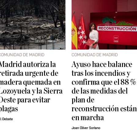
COMUNIDAD DE MADRID
COMUNIDAD DE MADRID
Madrid autoriza la
Ayuso hace balance
retirada urgente de
tras los incendios y
madera quemada en
confirma que el 88 %
Lozoyuela y la Sierra
de las medidas del
Oeste para evitar
plan de
plagas
reconstrucción están
en marcha
l Debate
Joan Oliver Soriano