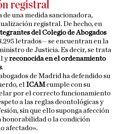
n registral
a de una medida sancionadora,
ualización registral. De hecho, en
integrantes del Colegio de Abogados
.295 letrados— se encuentran en la
nistro de Justicia. Es decir, se trata
l y
reconocida en el ordenamiento
s
.
 abogados de Madrid ha defendido su
uerdo, el
ICAM
cumple con su
velar por el correcto funcionamiento
espeto a las reglas deontológicas y
fesión, sin que ello suponga afección
a honorabilidad o la condición
do afectado».