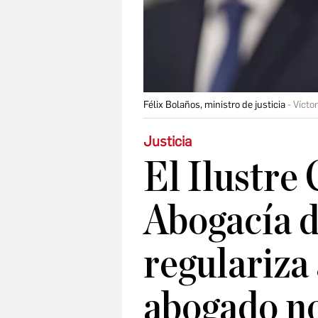
Félix Bolaños, ministro de justicia
Vícto
Justicia
El Ilustre 
Abogacía 
regulariza
abogado no