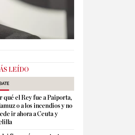
ÁS LEÍDO
BATE
r qué el Rey fue a Paiporta,
amuz o a los incendios y no
ede ir ahora a Ceuta y
lilla