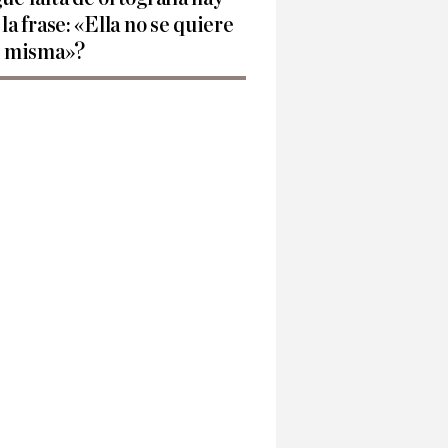
 la frase: «Ella no se quiere
í misma»?