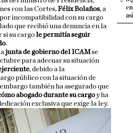
us del ministro de Presidencia,
en
ones con las Cortes,
Félix Bolaños
, a
as
 por incompatibilidad con su cargo
alado que recibió una denuncia en la
r si su cargo
le permitía seguir
do
.
la
junta de gobierno del ICAM
se
Octubre para adecuar su situación
ejerciente
, debido a la
argo público con la situación de
n embargo también ha asegurado que
 cómo abogado durante su cargo
y ha
edicación exclusiva que exige la ley.