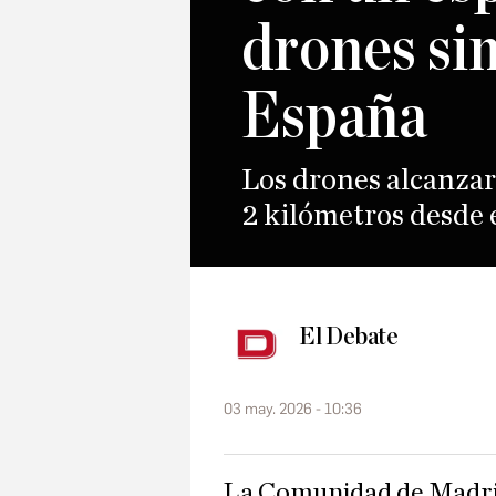
drones si
España
Los drones alcanzar
2 kilómetros desde 
El Debate
03 may. 2026 - 10:36
La Comunidad de Madrid puso ayer el broche final a las