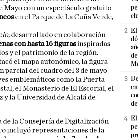
pe
e Mayo con un espectáculo gratuito
cl
áneos
en el Parque de La Cuña Verde,
El
elo
, desarrollado en colaboración
dó
enas con hasta 16 figuras
inspiradas
añ
los y el patrimonio de la región.
de
tacó el mapa autonómico, la figura
Ma
n parcial del cuadro del 3 de mayo
De
ves emblemáticos como la Puerta
en
istal, el Monasterio de El Escorial, el
co
z y la Universidad de Alcalá de
de
El
a de la Consejería de Digitalización
pe
o incluyó representaciones de la
pr