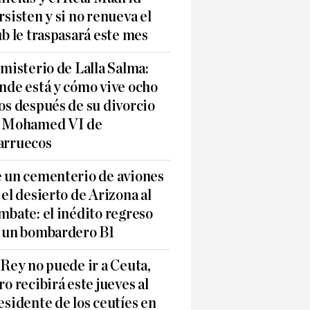
rsisten y si no renueva el
ub le traspasará este mes
 misterio de Lalla Salma:
nde está y cómo vive ocho
os después de su divorcio
 Mohamed VI de
rruecos
 un cementerio de aviones
 el desierto de Arizona al
mbate: el inédito regreso
 un bombardero B1
 Rey no puede ir a Ceuta,
ro recibirá este jueves al
esidente de los ceutíes en