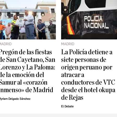
MADRID
MADRID
Pregón de las fiestas
La Policía detiene a
de San Cayetano, San
siete personas de
Lorenzo y La Paloma:
origen peruano por
de la emoción del
atracar a
Samur al «corazón
conductores de VTC
inmenso» de Madrid
desde el hotel okupa
de Rejas
yriam Delgado Sánchez
El Debate