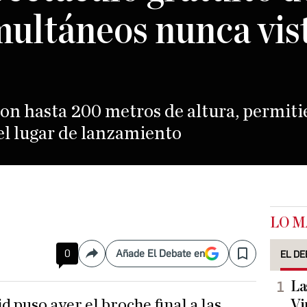
multáneos nunca vis
on hasta 200 metros de altura, permitie
el lugar de lanzamiento
LO M
0
Añade El Debate en
EL DE
Compartir
Save
La
Vi