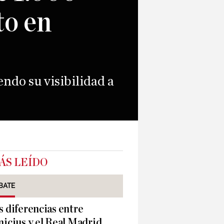
to en
ndo su visibilidad a
ÁS LEÍDO
BATE
s diferencias entre
nicius y el Real Madrid