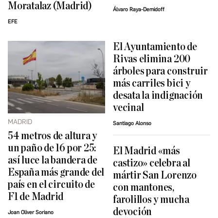
Moratalaz (Madrid)
Álvaro Raya-Demidoff
EFE
El Ayuntamiento de
Rivas elimina 200
árboles para construir
más carriles bici y
desata la indignación
vecinal
MADRID
Santiago Alonso
54 metros de altura y
un paño de 16 por 25:
El Madrid «más
así luce la bandera de
castizo» celebra al
España más grande del
mártir San Lorenzo
país en el circuito de
con mantones,
F1 de Madrid
farolillos y mucha
devoción
Joan Oliver Soriano