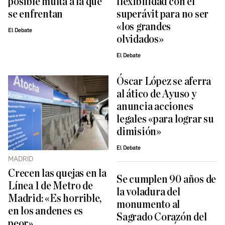
posible multa a la que
flexibilidad con el
se enfrentan
superávit para no ser
«los grandes
El Debate
olvidados»
El Debate
Óscar López se aferra
al ático de Ayuso y
anuncia acciones
legales «para lograr su
dimisión»
El Debate
MADRID
Crecen las quejas en la
Se cumplen 90 años de
Línea 1 de Metro de
la voladura del
Madrid: «Es horrible,
monumento al
en los andenes es
Sagrado Corazón del
peor»