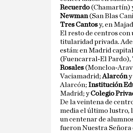
Recuerdo
(Chamartín) 
Newman
(San Blas Cani
Tres Cantos
y, en Maja
El resto de centros con 
titularidad privada. Ad
están: en Madrid capita
(Fuencarral-El Pardo),
Rosales
(Moncloa-Arav
Vaciamadrid;
Alarcón
Alarcón;
Institución Ed
Madrid; y
Colegio Priv
De la veintena de centro
media el último lustro,
un centenar de alumnos
fueron Nuestra Señora 