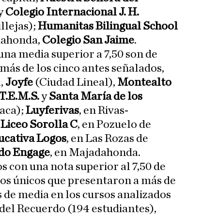
y
Colegio Internacional J. H.
llejas);
Humanitas Bilingual School
dahonda,
Colegio San Jaime
.
una media superior a 7,50 son de
emás de los cinco antes señalados,
l,
Joyfe
(Ciudad Lineal),
Montealto
T.E.M.S.
y
Santa María de los
aca);
Luyferivas
, en Rivas-
y
Liceo Sorolla C
, en Pozuelo de
ucativa Logos
, en Las Rozas de
ado Engage
, en Majadahonda.
s con una nota superior al 7,50 de
 los únicos que presentaron a más de
 de media en los cursos analizados
del Recuerdo (194 estudiantes),