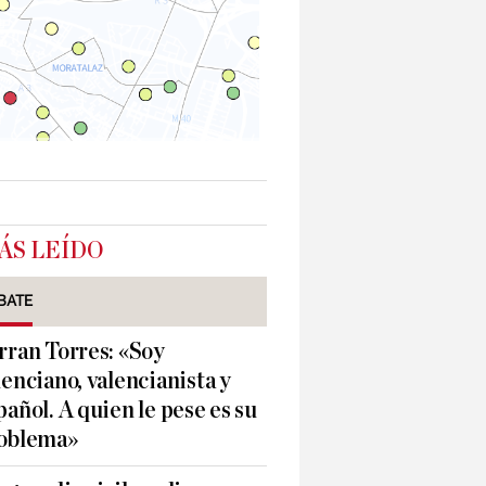
ÁS LEÍDO
BATE
rran Torres: «Soy
lenciano, valencianista y
pañol. A quien le pese es su
oblema»