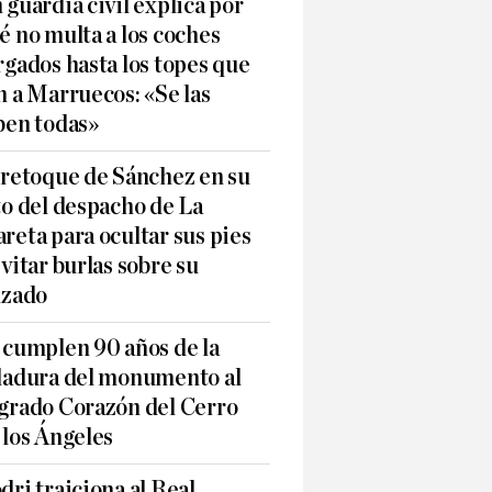
 guardia civil explica por
é no multa a los coches
rgados hasta los topes que
n a Marruecos: «Se las
ben todas»
 retoque de Sánchez en su
to del despacho de La
reta para ocultar sus pies
evitar burlas sobre su
lzado
 cumplen 90 años de la
ladura del monumento al
grado Corazón del Cerro
 los Ángeles
dri traiciona al Real