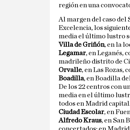
región en una convocato
Al margen del caso del 
Excelencia, los siguien
media el último lustro s
Villa de Griñón
, en la l
Legamar
, en Leganés, c
madrileño distrito de C
Orvalle
, en Las Rozas, c
Boadilla
, en Boadilla de
De los 22 centros con un
media en el último lustr
todos en Madrid capital
Ciudad Escolar
, en Fue
Alfredo Kraus
, en San 
concertados: en Madrid 