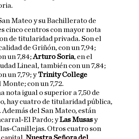
ria.
San Mateo y su Bachillerato de
tes cinco centros con mayor nota
on de titularidad privada. Son el
ocalidad de Griñón, con un 7,94;
on un 7,84;
Arturo Soria
, en el
iudad Lineal, también con un 7,84;
on un 7,79; y
Trinity College
l Monte; con un 7,72.
a nota igual o superior a 7,50 de
o, hay cuatro de titularidad pública,
. Además del San Mateo, están
ncarral-El Pardo; y
Las Musas
y
Blas-Canillejas. Otros cuatro son
capital,
Nuestra Señora del