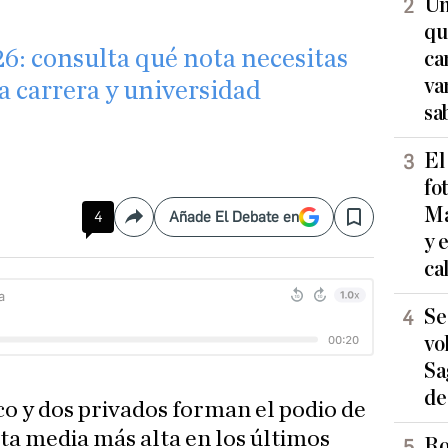
Un
qu
6: consulta qué nota necesitas
ca
va
a carrera y universidad
sa
El
fo
Ma
4
Añade El Debate en
Compartir
Save
y 
ca
Se
vo
Sa
de
ico y dos privados forman el podio de
ota media más alta en los últimos
Ro