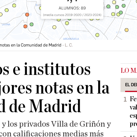
s notas en la Comunidad de Madrid
L. C.
s e institutos
LO M
jores notas en la
EL DE
Fe
 de Madrid
va
es
y los privados Villa de Griñón y
pr
con calificaciones medias más