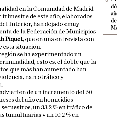
dó
inalidad en la Comunidad de Madrid
añ
 trimestre de este año, elaborados
de
 del Interior, han dejado «muy
Ma
enta de la Federación de Municipios
th Piquet
, que en una entrevista con
 esta situación.
 región se ha experimentado un
criminalidad, esto es, el doble que la
litos que más han aumentado han
violencia, narcotráfico y
a.
dvierten de un incremento del 60
meses del año en homicidios
secuestros, un 33,2 % en tráfico de
as tumultuarias y un 10,2 % en