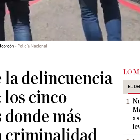
Alcorcón
Policía Nacional
LO M
 la delincuencia
EL DE
 los cinco
Nu
Ma
s donde más
a 
le
 criminalidad