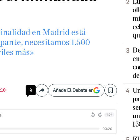
Lu
of
mi
ec
minalidad en Madrid está
qu
upante, necesitamos 1.500
De
viles más»
en
co
de
Un
9:10
9
Añade El Debate en
Compartir
Save
pa
se
un
15
El