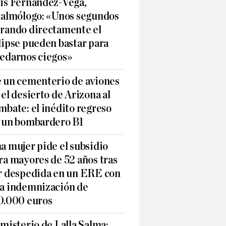
is Fernández-Vega,
talmólogo: «Unos segundos
rando directamente el
lipse pueden bastar para
edarnos ciegos»
 un cementerio de aviones
 el desierto de Arizona al
mbate: el inédito regreso
 un bombardero B1
a mujer pide el subsidio
ra mayores de 52 años tras
r despedida en un ERE con
a indemnización de
0.000 euros
 misterio de Lalla Salma: