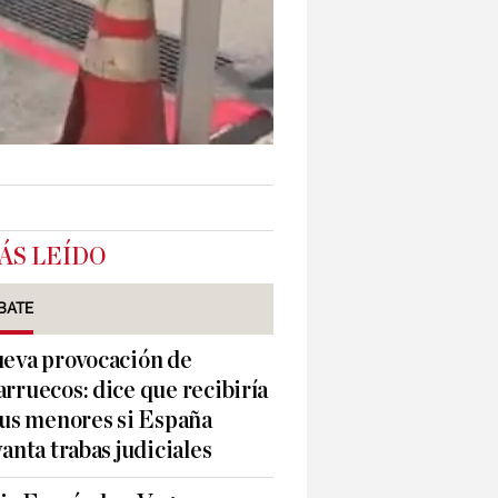
ÁS LEÍDO
BATE
eva provocación de
rruecos: dice que recibiría
sus menores si España
vanta trabas judiciales