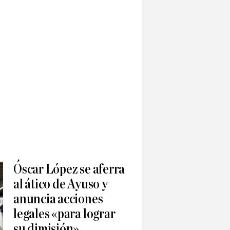
Óscar López se aferra
al ático de Ayuso y
anuncia acciones
legales «para lograr
su dimisión»