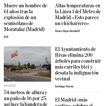
Muere un hombre de
Altas temperaturas en
61 años tras la
la Línea 1 del Metro de
explosión de un
Madrid: «Esto parece
semisótano de
un chicharrero»
Moratalaz (Madrid)
Álvaro Raya-Demidoff
EFE
El Ayuntamiento de
Rivas elimina 200
árboles para construir
más carriles bici y
desata la indignación
vecinal
MADRID
Santiago Alonso
54 metros de altura y
un paño de 16 por 25:
El Madrid «más
así luce la bandera de
castizo» celebra al