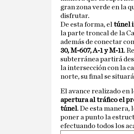
gran zona verde en la q
disfrutar.
De esta forma, el
túnel 
la parte troncal de la C
además de conectar con 
30, M-607, A-1 y M-11
. R
subterránea partirá desd
la intersección con la c
norte, su final se situar
El avance realizado en 
apertura al tráfico el 
túnel
. De esta manera, 
poner a punto la estruct
efectuando todos los ac