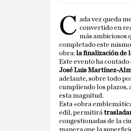
C
ada vez queda m
convertido en rea
más ambiciosos qu
completado este mismo m
obra:
la finalización de 
Este evento ha contado c
José Luis Martínez-Al
adelante, sobre todo po
cumpliendo los plazos, 
esta magnitud.
Esta «obra emblemática»
edil, permitirá
trasladar
congestionadas de la ciu
manera que la superficie