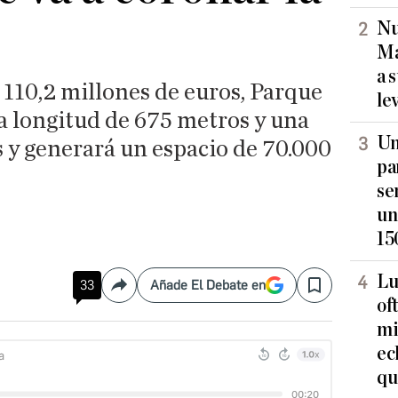
Nu
Ma
a 
110,2 millones de euros, Parque
le
a longitud de 675 metros y una
Un
 y generará un espacio de 70.000
pa
se
un
15
Lu
33
Añade El Debate en
Compartir
Save
of
mi
ec
qu