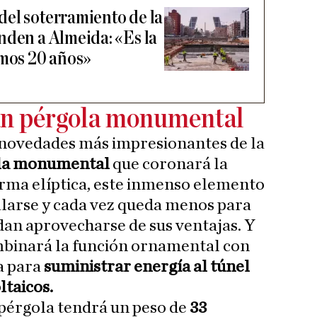
el soterramiento de la
nden a Almeida: «Es la
imos 20 años»
an pérgola monumental
as novedades más impresionantes de la
ola monumental
que coronará la
orma elíptica, este inmenso elemento
alarse y cada vez queda menos para
an aprovecharse de sus ventajas. Y
ombinará la función ornamental con
a para
suministrar energía al túnel
ltaicos.
n pérgola tendrá un peso de
33