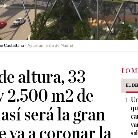
ue Castellana
Ayuntamiento de Madrid
LO M
de altura, 33
EL DE
y 2.500 m2 de
Un
qu
 así será la gran
ca
va
e va a coronar la
sa