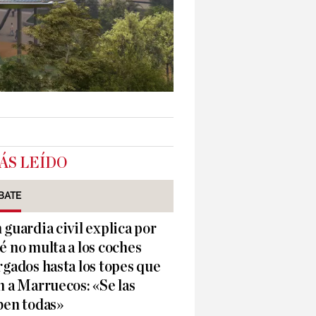
ÁS LEÍDO
BATE
 guardia civil explica por
é no multa a los coches
rgados hasta los topes que
n a Marruecos: «Se las
ben todas»