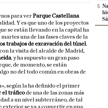
Na
hi
enos para ver
Parque Castellana
Sá
lidad. Y es que uno de los proyectos
e se están llevando en la capital ha
artes una de las fases claves de la
los trabajos de excavación del túnel
.
on la visita del alcalde de Madrid,
meida
, y ha supuesto un gran paso
rque, de momento, se están
algo no del todo común en obras de
, según la ha definido el primer
 el tráfico
de una de las zonas más
dad a un nivel subterráneo, de tal
 exterior se va a convertir en una