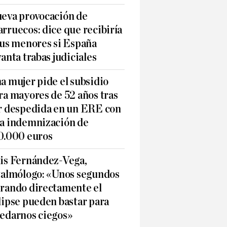
eva provocación de
rruecos: dice que recibiría
sus menores si España
vanta trabas judiciales
a mujer pide el subsidio
ra mayores de 52 años tras
r despedida en un ERE con
a indemnización de
0.000 euros
is Fernández-Vega,
talmólogo: «Unos segundos
rando directamente el
lipse pueden bastar para
edarnos ciegos»