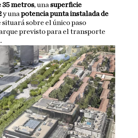
e 35 metros
, una
superficie
2
y una
potencia punta instalada de
e situará sobre el único paso
parque previsto para el transporte
.