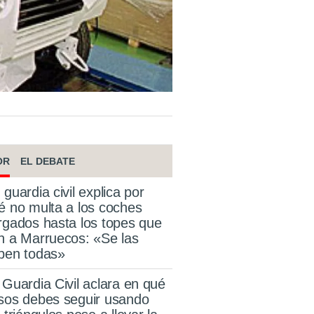
OR
EL DEBATE
 guardia civil explica por
é no multa a los coches
rgados hasta los topes que
n a Marruecos: «Se las
ben todas»
 Guardia Civil aclara en qué
sos debes seguir usando