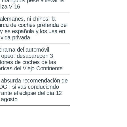
s triángulos pese a llevar la
liza V-16
 alemanes, ni chinos: la
rca de coches preferida del
y es española y los usa en
 vida privada
 drama del automóvil
ropeo: desaparecen 3
llones de coches de las
bricas del Viejo Continente
 absurda recomendación de
 DGT si vas conduciendo
rante el eclipse del día 12
 agosto