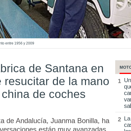
nto entre 1956 y 2009
fábrica de Santana en
MOT
 resucitar de la mano
Un
qu
 china de coches
ca
va
sa
La
ta de Andalucía, Juanma Bonilla, ha
ca
nversaciones están muy avanzadas