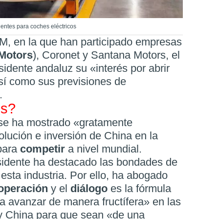
entes para coches eléctricos
M, en la que han participado empresas
 Motors
), Coronet y Santana Motors, el
sidente andaluz su «interés por abrir
así como sus previsiones de
.
es?
 se ha mostrado «gratamente
volución e inversión de China en la
 para
competir
a nivel mundial.
esidente ha destacado las bondades de
esta industria. Por ello, ha abogado
operación
y el
diálogo
es la fórmula
ra avanzar de manera fructífera» en las
y China para que sean «de una