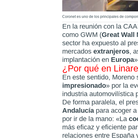
Coronet es uno de los principales de compon
En la reunión con la CAA
como GWM (
Great Wall
sector ha expuesto al pre
mercados
extranjeros
, 
implantación en
Europa
»
¿Por qué en Linar
En este sentido, Moreno
impresionado
» por la e
industria automovilística
De forma paralela, el pr
Andalucía
para acoger a 
por ir de la mano: «La
co
más eficaz y eficiente pa
relaciones entre España 