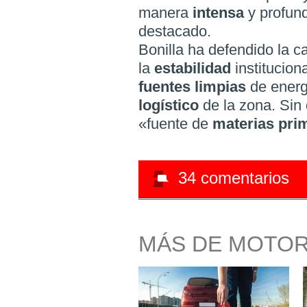
manera
intensa
y profun
destacado.
Bonilla ha defendido la c
la
estabilidad
institucion
fuentes limpias
de energí
logístico
de la zona. Sin
«fuente de
materias pri
34
comentarios
MÁS DE MOTO