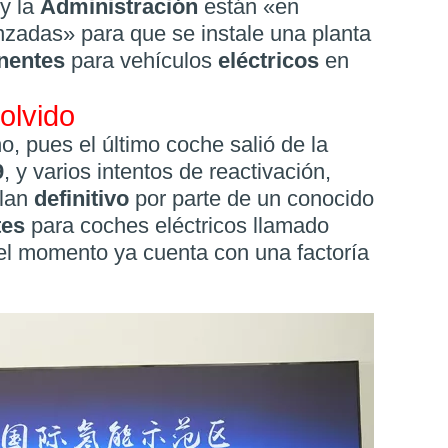
y la
Administración
están «en
zadas» para que se instale una planta
nentes
para vehículos
eléctricos
en
 olvido
, pues el último coche salió de la
9
, y varios intentos de reactivación,
plan
definitivo
por parte de un conocido
tes
para coches eléctricos llamado
 el momento ya cuenta con una factoría