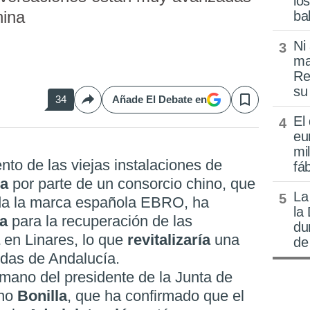
lo
hina
ba
Ni
ma
Re
su
34
Añade El Debate en
Compartir
Save
El
eu
mi
nto de las viejas instalaciones de
fá
ca
por parte de un consorcio chino, que
La
ida la marca española EBRO, ha
la
ta
para la recuperación de las
du
a
en Linares, lo que
revitalizaría
una
de
das de Andalucía.
 mano del presidente de la Junta de
eno
Bonilla
, que ha confirmado que el