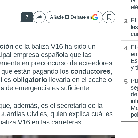
Go
elé
7
Añade El Debate en
El
Compartir
Save
la
cu
ación
de la baliza V16 ha sido un
El
en
ncipal empresa española que las
Es
temente en preconcurso de acreedores.
y 
o
que están pagando los
conductores
,
si es
obligatorio
llevarla en el coche o
Pu
os
de emergencia es suficiente.
se
de
in
que, además, es el secretario de la
Mo
uardias Civiles, quien explica cuál es
po
baliza V16 en las carreteras