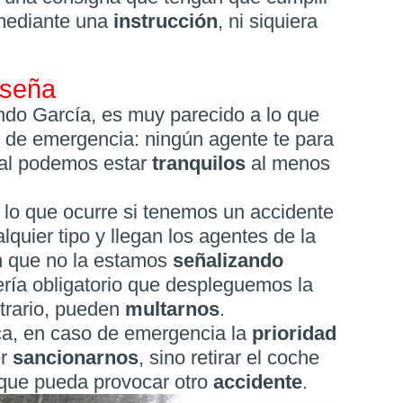
 mediante una
instrucción
, ni siquiera
nseña
ndo García, es muy parecido a lo que
s
de emergencia: ningún agente te para
cual podemos estar
tranquilos
al menos
 lo que ocurre si tenemos un accidente
lquier tipo y llegan los agentes de la
n que no la estamos
señalizando
ría obligatorio que despleguemos la
ntrario, pueden
multarnos
.
ca, en caso de emergencia la
prioridad
er
sancionarnos
, sino retirar el coche
r que pueda provocar otro
accidente
.