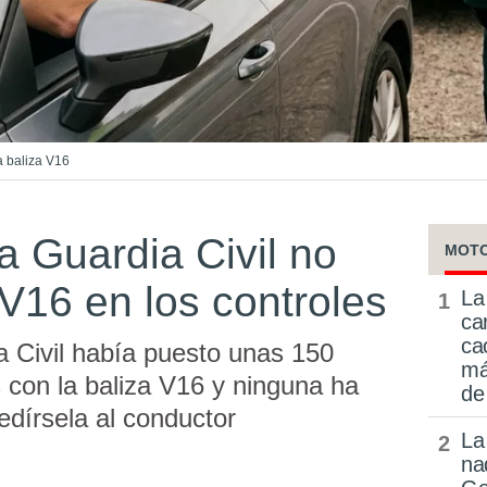
a baliza V16
la Guardia Civil no
MOT
 V16 en los controles
La
ca
ca
a Civil había puesto unas 150
má
 con la baliza V16 y ninguna ha
de
pedírsela al conductor
La
na