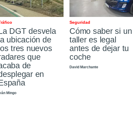
Tráfico
Seguridad
La DGT desvela
Cómo saber si un
la ubicación de
taller es legal
los tres nuevos
antes de dejar tu
radares que
coche
acaba de
David Marchante
desplegar en
España
Iván Mingo