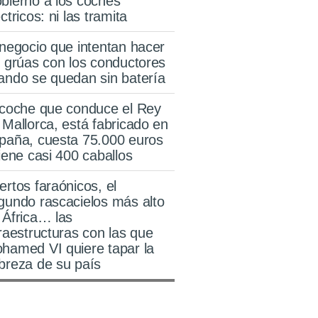
bierno a los coches
ctricos: ni las tramita
 negocio que intentan hacer
s grúas con los conductores
ando se quedan sin batería
 coche que conduce el Rey
 Mallorca, está fabricado en
paña, cuesta 75.000 euros
tiene casi 400 caballos
ertos faraónicos, el
gundo rascacielos más alto
 África… las
fraestructuras con las que
hamed VI quiere tapar la
breza de su país