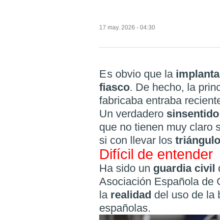
17 may. 2026 - 04:30
Es obvio que la
implant
fiasco
. De hecho, la pri
fabricaba entraba recien
Un verdadero
sinsentid
que no tienen muy claro 
si con llevar los
triángul
Difícil de entender
Ha sido un
guardia civil
Asociación Española de G
la
realidad
del uso de la 
españolas.