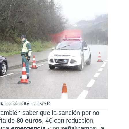
zar, no por no llevar baliza V16
también saber que la sanción por no
ería de
80 euros
, 40 con reducción,
 una
emergencia
y no señalizamos, la