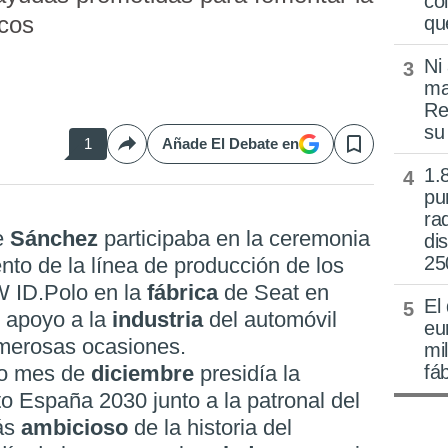
co
icos
qu
Ni
ma
Re
su
1
Añade El Debate en
Compartir
Save
1.
pu
ra
e
Sánchez
participaba en la ceremonia
di
25
to de la línea de producción de los
 ID.Polo en la
fábrica
de Seat en
El
e apoyo a la
industria
del automóvil
eu
umerosas ocasiones.
mi
ado mes de
diciembre
presidía la
fá
o España 2030 junto a la patronal del
ás
ambicioso
de la historia del