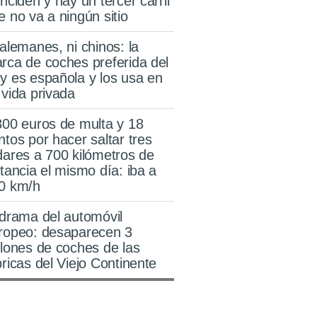
inciden y hay un tercer carril
e no va a ningún sitio
 alemanes, ni chinos: la
rca de coches preferida del
y es española y los usa en
 vida privada
800 euros de multa y 18
ntos por hacer saltar tres
dares a 700 kilómetros de
stancia el mismo día: iba a
0 km/h
 drama del automóvil
ropeo: desaparecen 3
llones de coches de las
bricas del Viejo Continente