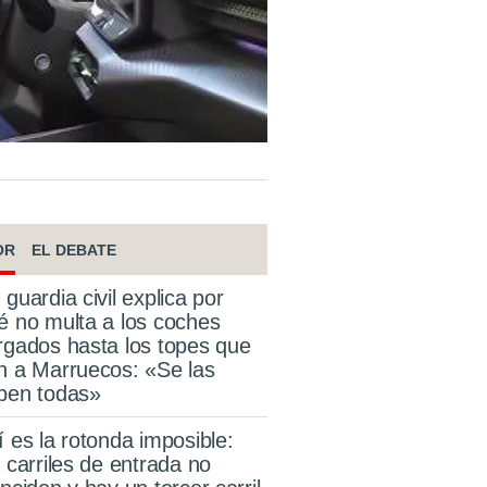
OR
EL DEBATE
 guardia civil explica por
é no multa a los coches
rgados hasta los topes que
n a Marruecos: «Se las
ben todas»
í es la rotonda imposible:
s carriles de entrada no