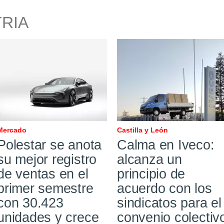
TRIA
Mercado
Castilla y León
Polestar se anota
Calma en Iveco:
su mejor registro
alcanza un
de ventas en el
principio de
primer semestre
acuerdo con los
con 30.423
sindicatos para el
unidades y crece
convenio colectiv