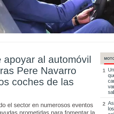
 apoyar al automóvil
MOT
ras Pere Navarro
Un
qu
los coches de las
ca
va
sa
As
do el sector en numerosos eventos
lo
 ayudas prometidas para fomentar la