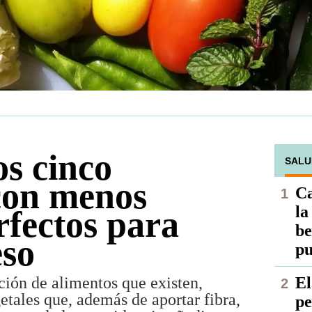
os cinco
SALU
con menos
Ca
la
rfectos para
be
eso
pu
ación de alimentos que existen,
El
etales que, además de aportar fibra,
pe