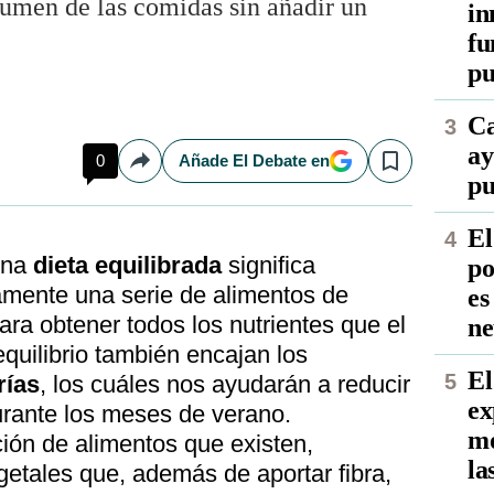
umen de las comidas sin añadir un
in
fu
pu
Ca
ay
0
Añade El Debate en
Compartir
Save
pu
El
una
dieta equilibrada
significa
po
amente una serie de alimentos de
es
ara obtener todos los nutrientes que el
ne
quilibrio también encajan los
El
rías
, los cuáles nos ayudarán a reducir
ex
urante los meses de verano.
mo
ación de alimentos que existen,
la
getales que, además de aportar fibra,