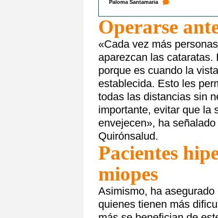
Paloma Santamaría
Operarse ante
«Cada vez más personas 
aparezcan las cataratas.
porque es cuando la vist
establecida. Esto les perm
todas las distancias sin 
importante, evitar que l
envejecen», ha señalado
Quirónsalud.
Pacientes hip
miopes
Asimismo, ha asegurado 
quienes tienen más dificu
más se benefician de este