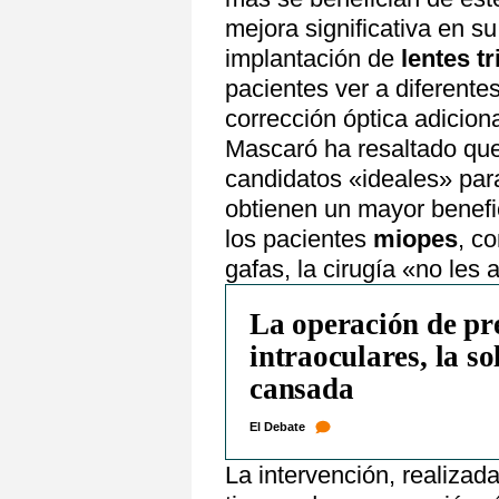
mejora significativa en su
implantación de
lentes tr
pacientes ver a diferente
corrección óptica adiciona
Mascaró ha resaltado que
candidatos «ideales» para
obtienen un mayor benefic
los pacientes
miopes
, c
gafas, la cirugía «no les 
La operación de pre
intraoculares, la so
cansada
El Debate
La intervención, realiza