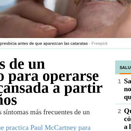
resbicia antes de que aparezcan las cataratas
Freepick
s de un
SALU
o para operarse
Sa
 cansada a partir
no
ños
qu
Qu
os síntomas más frecuentes de un
có
a 
que practica Paul McCartney para