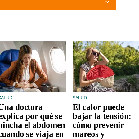
SALUD
SALUD
Una doctora
El calor puede
explica por qué se
bajar la tensión:
hincha el abdomen
cómo prevenir
cuando se viaja en
mareos y