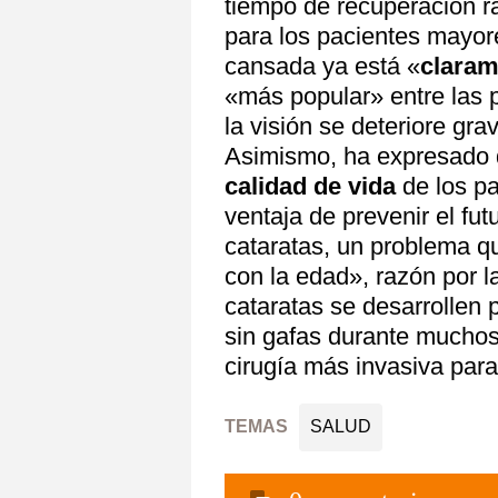
tiempo de recuperación r
para los pacientes mayore
cansada ya está «
claram
«más popular» entre las 
la visión se deteriore gr
Asimismo, ha expresado q
calidad de vida
de los p
ventaja de prevenir el fut
cataratas, un problema q
con la edad», razón por l
cataratas se desarrollen p
sin gafas durante muchos
cirugía más invasiva para 
TEMAS
SALUD