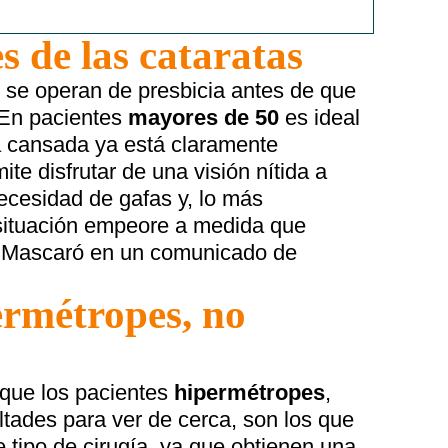
s de las cataratas
se operan de presbicia antes de que
 En pacientes
mayores de 50
es ideal
a cansada ya está claramente
ite disfrutar de una visión nítida a
necesidad de gafas y, lo más
a situación empeore a medida que
 Mascaró en un comunicado de
ermétropes, no
que los pacientes
hipermétropes
,
ltades para ver de cerca, son los que
 tipo de cirugía, ya que obtienen una