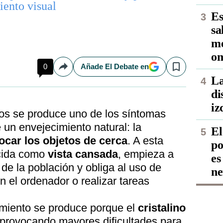
miento visual
Es
sa
me
om
0
Añade El Debate en
Compartir
Save
La
di
iz
años se produce uno de los síntomas
 un envejecimiento natural: la
El
ocar los objetos de cerca
. A esta
po
cida como
vista cansada
, empieza a
es
 de la población y obliga al uso de
ne
en el ordenador o realizar tareas
imiento se produce porque el
cristalino
, provocando mayores dificultades para