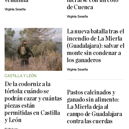
vendimia
lucrarse con un coto
de Cuenca
Virginia Seseña
Virginia Seseña
La nueva batalla tras el
incendio de La Mierla
(Guadalajara): salvar el
monte sin condenar a
los ganaderos
Virginia Seseña
CASTILLA Y LEÓN
De la codorniz a la
tórtola: cuándo se
Pastos calcinados y
podrán cazar y cuántas
ganado sin alimento:
piezas están
La Mierla deja al
permitidas en Castilla
campo de Guadalajara
y León
contra las cuerdas