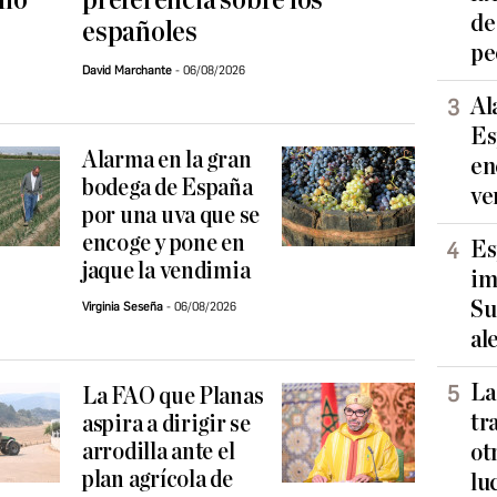
lio
preferencia sobre los
de
españoles
pe
David Marchante
06/08/2026
Al
Es
Alarma en la gran
en
bodega de España
ve
por una uva que se
encoge y pone en
Es
jaque la vendimia
im
Su
Virginia Seseña
06/08/2026
al
La
La FAO que Planas
tr
aspira a dirigir se
arrodilla ante el
ot
plan agrícola de
lu