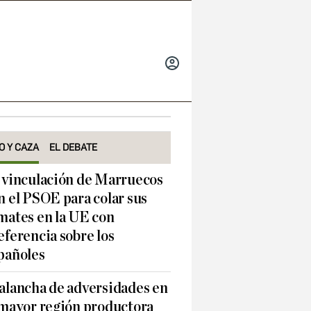
INICIAR
SESIÓN
O Y CAZA
EL DEBATE
 vinculación de Marruecos
n el PSOE para colar sus
mates en la UE con
eferencia sobre los
pañoles
alancha de adversidades en
 mayor región productora