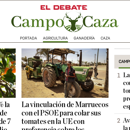
PORTADA
AGRICULTURA
GANADERÍA
CAZA
CAMP
La
co
to
pr
% la
La vinculación de Marruecos
es
 de
con el PSOE para colar sus
Av
de 7
tomates en la UE con
la