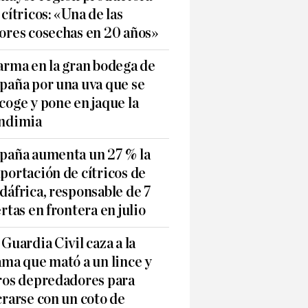
 cítricos: «Una de las
ores cosechas en 20 años»
arma en la gran bodega de
paña por una uva que se
coge y pone en jaque la
ndimia
paña aumenta un 27 % la
portación de cítricos de
dáfrica, responsable de 7
ertas en frontera en julio
 Guardia Civil caza a la
ama que mató a un lince y
ros depredadores para
crarse con un coto de