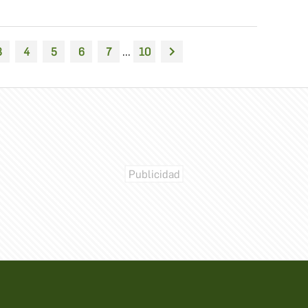
3
4
5
6
7
...
10