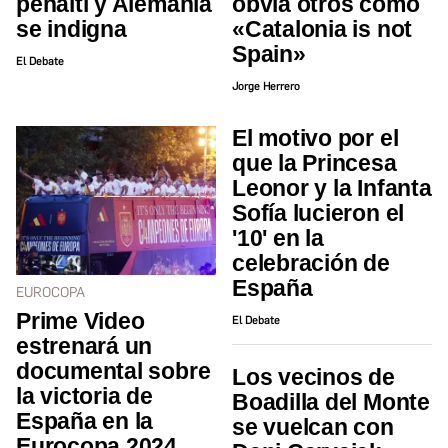
penalti y Alemania
obvia otros como
se indigna
«Catalonia is not
Spain»
El Debate
Jorge Herrero
El motivo por el
que la Princesa
Leonor y la Infanta
Sofía lucieron el
'10' en la
celebración de
España
EUROCOPA
Prime Video
El Debate
estrenará un
documental sobre
Los vecinos de
la victoria de
Boadilla del Monte
España en la
se vuelcan con
Eurocopa 2024