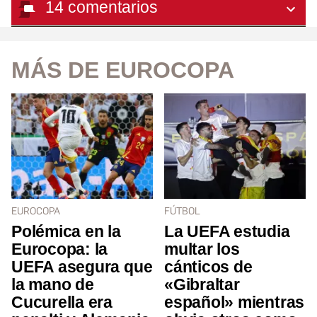
14
comentarios
MÁS DE EUROCOPA
EUROCOPA
FÚTBOL
Polémica en la
La UEFA estudia
Eurocopa: la
multar los
UEFA asegura que
cánticos de
la mano de
«Gibraltar
Cucurella era
español» mientras