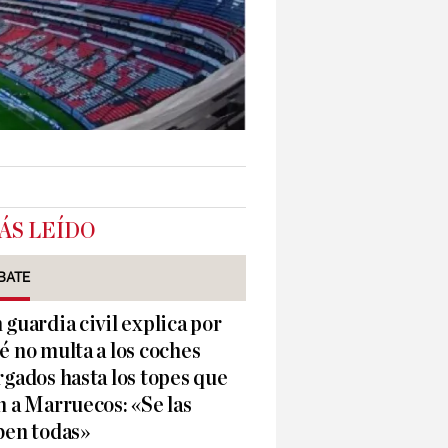
ÁS LEÍDO
BATE
 guardia civil explica por
é no multa a los coches
rgados hasta los topes que
n a Marruecos: «Se las
ben todas»