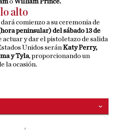
eam
o
William Prince.
o alto
os dará comienzo a su ceremonia de
(hora peninsular) del sábado 13 de
 actuar y dar el pistoletazo de salida
n Estados Unidos serán
Katy Perry,
ema y Tyla
, proporcionando un
de la ocasión.