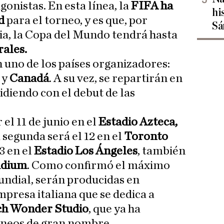
gonistas. En esta línea, la
FIFA ha
hi
d
para el torneo, y es que, por
Sá
ria, la Copa del Mundo tendrá hasta
rales.
n uno de los países organizadores:
o
y
Canadá
. A su vez, se repartirán en
cidiendo con el debut de las
el 11 de junio en el
Estadio Azteca,
a segunda será el 12 en el
Toronto
13 en el
Estadio Los Ángeles
, también
adium
. Como confirmó el máximo
undial, serán producidas en
presa italiana que se dedica a
ch Wonder Studio
, que ya ha
rneos de gran nombre.