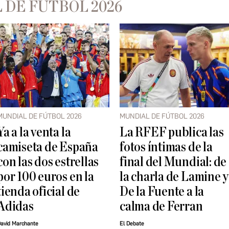
 DE FÚTBOL 2026
MUNDIAL DE FÚTBOL 2026
MUNDIAL DE FÚTBOL 2026
Ya a la venta la
La RFEF publica las
camiseta de España
fotos íntimas de la
con las dos estrellas
final del Mundial: de
por 100 euros en la
la charla de Lamine y
tienda oficial de
De la Fuente a la
Adidas
calma de Ferran
avid Marchante
El Debate