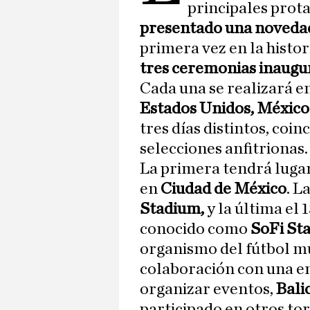
principales prota
presentado una noveda
primera vez en la histo
tres ceremonias inaugu
Cada una se realizará e
Estados Unidos, Méxic
tres días distintos, coin
selecciones anfitrionas.
La primera tendrá lugar 
en
Ciudad de México
. L
Stadium,
y la última el 
conocido como
SoFi St
organismo del fútbol m
colaboración con una em
organizar eventos,
Bali
participado en otros to