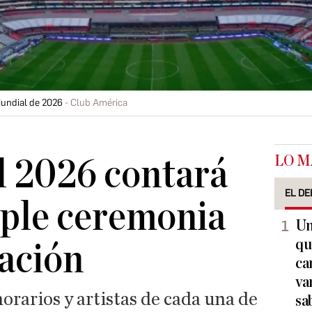
Mundial de 2026
Club América
LO M
l 2026 contará
EL DE
iple ceremonia
Un
qu
ación
ca
va
horarios y artistas de cada una de
sa