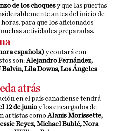
enzo de los choques
y que las puertas
nsiderablemente antes del inicio de
 horas, para que los aficionados
 muchas actividades preparadas.
ana
(hora española)
y contará con
stos son:
Alejandro Fernández,
 Balvin, Lila Downs, Los Ángeles
eda atrás
ación en el país canadiense tendrá
el 12 de junio
y los encargados de
n artistas como
Alanis Morissette,
Jessie Reyez, Michael Bublé, Nora