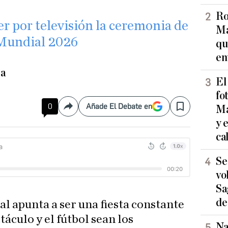
Ro
er por televisión la ceremonia de
Ma
 Mundial 2026
qu
en
za
El
fo
0
Añade El Debate en
Ma
Compartir
Save
y 
ca
Se
vo
Sa
de
l apunta a ser una fiesta constante
táculo y el fútbol sean los
Na