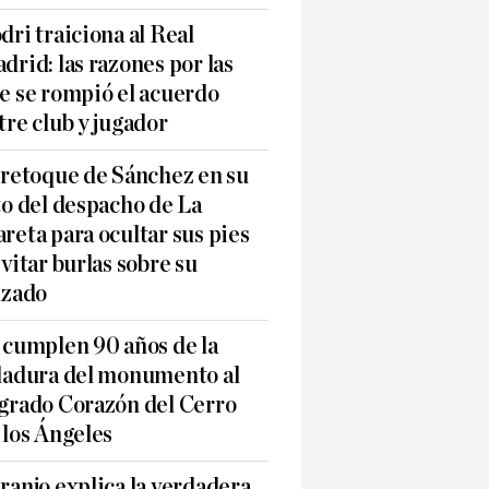
dri traiciona al Real
drid: las razones por las
e se rompió el acuerdo
tre club y jugador
 retoque de Sánchez en su
to del despacho de La
reta para ocultar sus pies
evitar burlas sobre su
lzado
 cumplen 90 años de la
ladura del monumento al
grado Corazón del Cerro
 los Ángeles
ranjo explica la verdadera