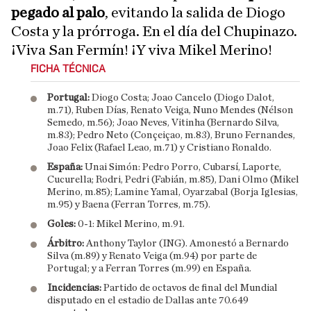
pegado al palo
, evitando la salida de Diogo
Costa y la prórroga. En el día del Chupinazo.
¡Viva San Fermín! ¡Y viva Mikel Merino!
FICHA TÉCNICA
Portugal:
Diogo Costa; Joao Cancelo (Diogo Dalot,
m.71), Ruben Días, Renato Veiga, Nuno Mendes (Nélson
Semedo, m.56); Joao Neves, Vitinha (Bernardo Silva,
m.83); Pedro Neto (Conçeiçao, m.83), Bruno Fernandes,
Joao Felix (Rafael Leao, m.71) y Cristiano Ronaldo.
España:
Unai Simón: Pedro Porro, Cubarsí, Laporte,
Cucurella; Rodri, Pedri (Fabián, m.85), Dani Olmo (Mikel
Merino, m.85); Lamine Yamal, Oyarzabal (Borja Iglesias,
m.95) y Baena (Ferran Torres, m.75).
Goles:
0-1: Mikel Merino, m.91.
Árbitro:
Anthony Taylor (ING). Amonestó a Bernardo
Silva (m.89) y Renato Veiga (m.94) por parte de
Portugal; y a Ferran Torres (m.99) en España.
Incidencias:
Partido de octavos de final del Mundial
disputado en el estadio de Dallas ante 70.649