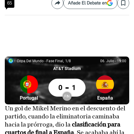
65
Añade El Debate en
Compartir
Save
Copa Del Mundo - Fase Final
1/8
06. Julio
-
19:00
Copa del Mundo - Fase Final, 1/8
06. Julio, 19:00
AT&T Stadium
Portugal 0 España 1
-
0
1
FIN
Partícipe: Portugal
Partícipe: Españ
Portugal
España
Finalizado
Un gol de Mikel Merino en el descuento del
partido, cuando la eliminatoria caminaba
hacia la prórroga, dio la
clasificación para
cuartos de final a España
. Se acababa ahí la