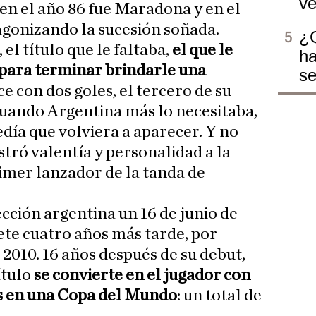
ve
 en el año 86 fue Maradona y en el
agonizando la sucesión soñada.
¿Q
 el título que le faltaba,
el que le
ha
s para terminar brindarle una
se
ace con dos goles, el tercero de su
cuando Argentina más lo necesitaba,
edía que volviera a aparecer. Y no
tró valentía y personalidad a la
rimer lanzador de la tanda de
cción argentina un 16 de junio de
lete cuatro años más tarde, por
 2010. 16 años después de su debut,
ítulo
se convierte en el jugador con
s en una Copa del Mundo
: un total de