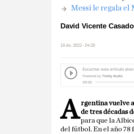
Messi le regala el
David Vicente Casado
19 dic. 2022 - 04:20
A
rgentina vuelve 
de tres décadas d
para que la Albic
del fútbol. En el año 78