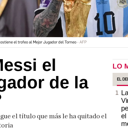
stiene el trofeo al Mejor Jugador del Torneo
AFP
essi el
LO 
gador de la
EL DE
La
?
Vi
pe
el
gue el título que más le ha quitado el
m
toria