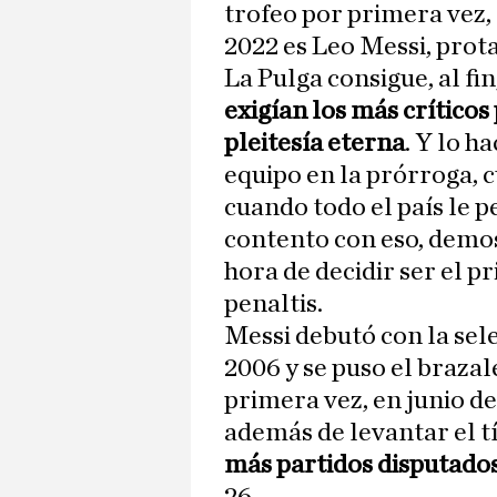
trofeo por primera vez,
2022 es Leo Messi, prot
La Pulga consigue, al fin,
exigían los más crítico
pleitesía eterna
. Y lo h
equipo en la prórroga, 
cuando todo el país le p
contento con eso, demos
hora de decidir ser el p
penaltis.
Messi debutó con la sele
2006 y se puso el braza
primera vez, en junio de
además de levantar el t
más partidos disputado