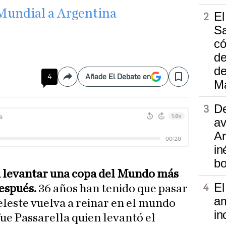
 Mundial a Argentina
El
Sa
có
de
d
4
Añade El Debate en
Compartir
Save
M
De
av
Ar
in
b
a levantar una copa del Mundo más
El
espués.
36 años han tenido que pasar
am
eleste vuelva a reinar en el mundo
in
 fue Passarella quien levantó el