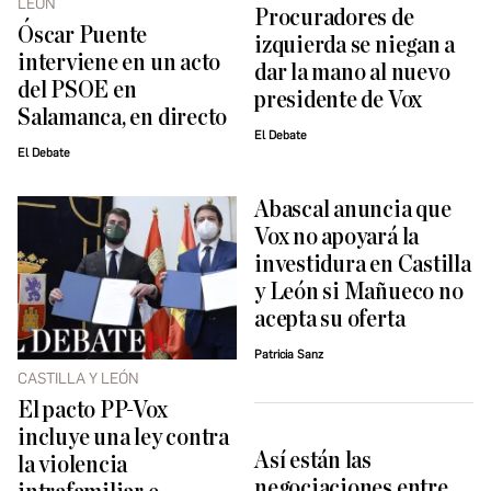
LEÓN
Procuradores de
Óscar Puente
izquierda se niegan a
interviene en un acto
dar la mano al nuevo
del PSOE en
presidente de Vox
Salamanca, en directo
El Debate
El Debate
Abascal anuncia que
Vox no apoyará la
investidura en Castilla
y León si Mañueco no
acepta su oferta
Patricia Sanz
CASTILLA Y LEÓN
El pacto PP-Vox
incluye una ley contra
Así están las
la violencia
negociaciones entre