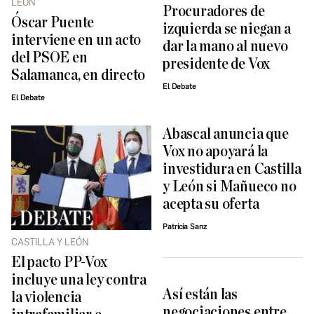
LEÓN
Procuradores de
Óscar Puente
izquierda se niegan a
interviene en un acto
dar la mano al nuevo
del PSOE en
presidente de Vox
Salamanca, en directo
El Debate
El Debate
Abascal anuncia que
Vox no apoyará la
investidura en Castilla
y León si Mañueco no
acepta su oferta
Patricia Sanz
CASTILLA Y LEÓN
El pacto PP-Vox
incluye una ley contra
Así están las
la violencia
negociaciones entre