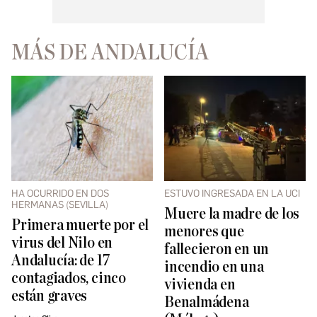
MÁS DE ANDALUCÍA
HA OCURRIDO EN DOS
ESTUVO INGRESADA EN LA UCI
HERMANAS (SEVILLA)
Muere la madre de los
Primera muerte por el
menores que
virus del Nilo en
fallecieron en un
Andalucía: de 17
incendio en una
contagiados, cinco
vivienda en
están graves
Benalmádena