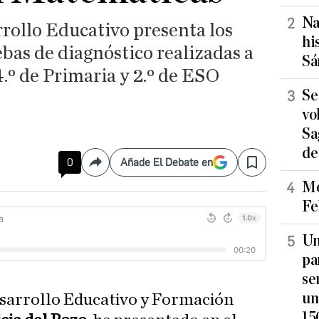
Na
rollo Educativo presenta los
hi
ebas de diagnóstico realizadas a
Sá
.º de Primaria y 2.º de ESO
Se
vo
Sa
de
0
Añade El Debate en
Compartir
Save
Mo
Fe
Un
pa
se
un
esarrollo Educativo y Formación
15