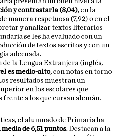
aria presentan un buen nivel a la
ión y contrastarla (8,04)
, en la
 de manera respetuosa (7,92) o en el
etar y analizar textos literarios
cundaria se les ha evaluado con un
roducción de textos escritos y con un
ogía adecuada.
n de la Lengua Extranjera (inglés,
vel es medio-alto
, con notas en torno
 Los resultados muestran un
uperior en los escolares que
s frente a los que cursan alemán.
ticas, el alumnado de Primaria ha
n media de 6,51 puntos
. Destacan a la