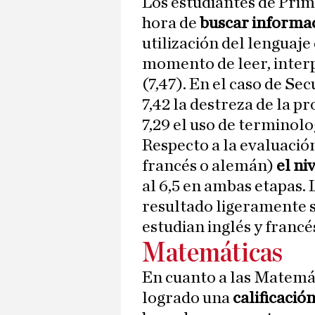
Los estudiantes de Prim
hora de
buscar informac
utilización del lenguaje
momento de leer, interpr
(7,47). En el caso de Se
7,42 la destreza de la p
7,29 el uso de terminol
Respecto a la evaluació
francés o alemán)
el ni
al 6,5 en ambas etapas.
resultado ligeramente s
estudian inglés y francé
Matemáticas
En cuanto a las Matemá
logrado una
calificació