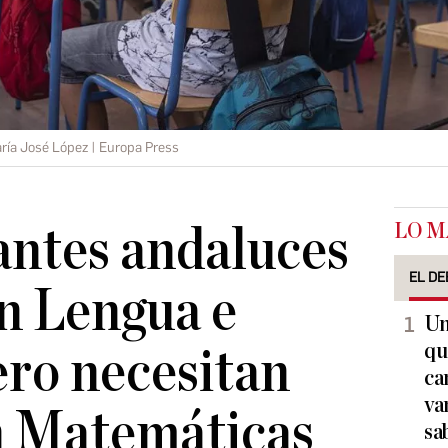
ría José López | Europa Press
LO M
antes andaluces
EL DE
n Lengua e
Un
qu
ero necesitan
ca
va
n Matemáticas
sa