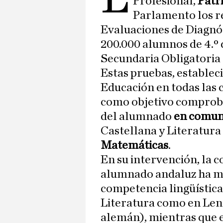
Profesional,
Patr
Parlamento los re
Evaluaciones de Diagnós
200.000 alumnos de 4.º 
Secundaria Obligatoria
Estas pruebas, establec
Educación en todas las
como objetivo comproba
del alumnado
en comuni
Castellana y Literatur
Matemáticas
.
En su intervención, la c
alumnado andaluz ha mo
competencia lingüística
Literatura como en Leng
alemán), mientras que 