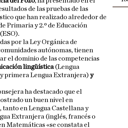
icia del Pozo
, ha presentado en el
sultados de las pruebas de las
tico que han realizado alrededor de
de Primaria y 2.º de Educación
 (ESO).
idas por la Ley Orgánica de
 comunidades autónomas, tienen
r el dominio de las competencias
cación lingüística
(Lengua
a y primera Lengua Extranjera)
y
onsejera ha destacado que el
strado un buen nivel en
, tanto en Lengua Castellana y
ua Extranjera (inglés, francés o
en Matemáticas «se constata el