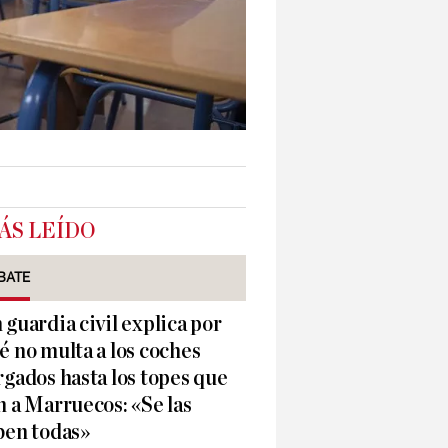
ÁS LEÍDO
BATE
 guardia civil explica por
é no multa a los coches
rgados hasta los topes que
n a Marruecos: «Se las
ben todas»