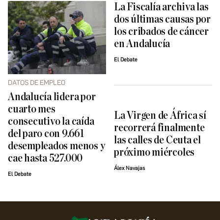
La Fiscalía archiva las
dos últimas causas por
los cribados de cáncer
en Andalucía
El Debate
DATOS DE EMPLEO
Andalucía lidera por
cuarto mes
La Virgen de África sí
consecutivo la caída
recorrerá finalmente
del paro con 9.661
las calles de Ceuta el
desempleados menos y
próximo miércoles
cae hasta 527.000
Álex Navajas
El Debate