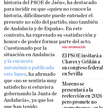
historia del PSOE de Jaén», ha destacado
para incidir en que «quien no conoce la
historia, difícilmente puede entender el
presente no sólo del partido, sino también
de Andalucía y de España». En este
contexto, ha expresado su «satisfacción y
honor» de poder formar parte del acto.
Cuestionado por la
MÁS INFORMACIÓN
situación en Andalucía
El PSOE invitará a
y la encuesta
Chaves y Griñán a
autonómica publicada
su congreso federal
en Sevilla
este lunes
, ha afirmado
que «no se sentiría muy
Moreno se
satisfecho si estuviera
presentará a la
gobernando la Junta de
reelección en 2026
Andalucía», ya que los
pero promete no
que han tenido