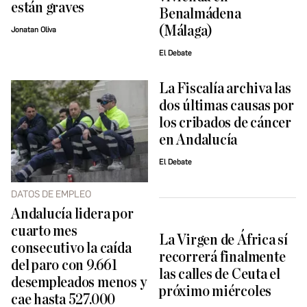
están graves
Benalmádena
(Málaga)
Jonatan Oliva
El Debate
La Fiscalía archiva las
dos últimas causas por
los cribados de cáncer
en Andalucía
El Debate
DATOS DE EMPLEO
Andalucía lidera por
cuarto mes
La Virgen de África sí
consecutivo la caída
recorrerá finalmente
del paro con 9.661
las calles de Ceuta el
desempleados menos y
próximo miércoles
cae hasta 527.000