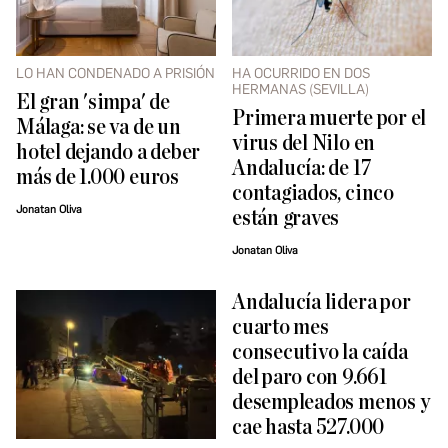
LO HAN CONDENADO A PRISIÓN
HA OCURRIDO EN DOS
HERMANAS (SEVILLA)
El gran 'simpa' de
Primera muerte por el
Málaga: se va de un
virus del Nilo en
hotel dejando a deber
Andalucía: de 17
más de 1.000 euros
contagiados, cinco
Jonatan Oliva
están graves
Jonatan Oliva
Andalucía lidera por
cuarto mes
consecutivo la caída
del paro con 9.661
desempleados menos y
cae hasta 527.000